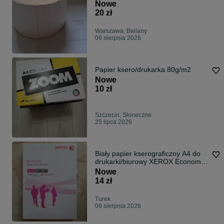
Nowe
20 zł
Warszawa, Bielany
09 sierpnia 2026
Papier ksero/drukarka 80g/m2
Nowe
10 zł
Szczecin, Słoneczne
25 lipca 2026
Biały papier kserograficzny A4 do
drukarki/biurowy XEROX Economy
5 ryz
Nowe
14 zł
Turek
09 sierpnia 2026