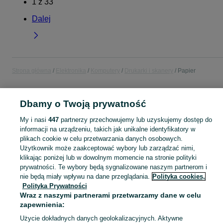
1
z
33
Dalej
Strona główna
Elektronika
Komputery
Drukarki i skanery
Papier
POLSKA
Dbamy o Twoją prywatność
My i nasi
447
partnerzy przechowujemy lub uzyskujemy dostęp do
KATEGORIA
informacji na urządzeniu, takich jak unikalne identyfikatory w
plikach cookie w celu przetwarzania danych osobowych.
Użytkownik może zaakceptować wybory lub zarządzać nimi,
Zobacz Więc
Sprzedaż papieru do drukarki w Polsce ▶️ A4, A3, fotograficzny i specjalistyczny ✅ Aktualne oferty w najlepszych cenach ✌ Kupuj i sprzedawaj na OLX.pl!
klikając poniżej lub w dowolnym momencie na stronie polityki
prywatności. Te wybory będą sygnalizowane naszym partnerom i
Mapa kategorii
nie będą miały wpływu na dane przeglądania.
Polityka cookies,
Polityka Prywatności
Mapa miejscowości
Wraz z naszymi partnerami przetwarzamy dane w celu
Mapa ministron
zapewnienia:
Popularne wyszukiwania
Użycie dokładnych danych geolokalizacyjnych. Aktywne