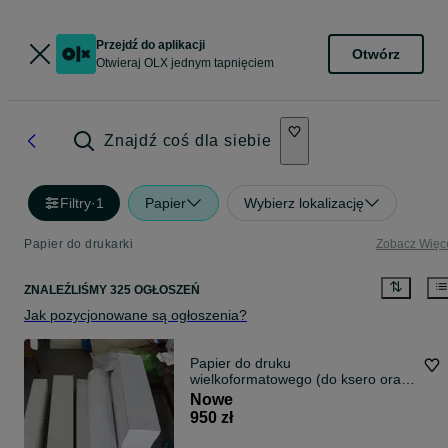
Przejdź do aplikacji
Otwórz
Otwieraj OLX jednym tapnięciem
Znajdź coś dla siebie
Filtry
·
1
Papier
Wybierz lokalizację
Papier do drukarki
Zobacz Więc
ZNALEŹLIŚMY 325 OGŁOSZEŃ
Jak pozycjonowane są ogłoszenia?
Papier do druku
wielkoformatowego (do ksero oraz
plotera)
Nowe
950 zł