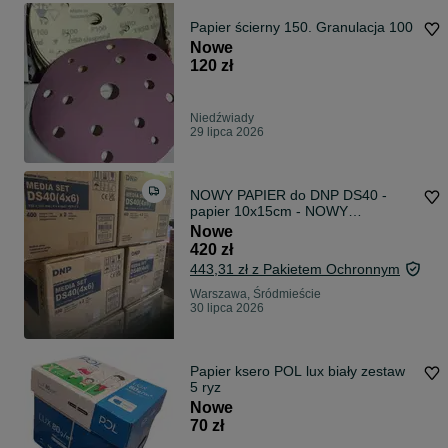
Papier ścierny 150. Granulacja 100
Nowe
120 zł
Niedźwiady
29 lipca 2026
NOWY PAPIER do DNP DS40 -
papier 10x15cm - NOWY
DS40(4x6)
Nowe
420 zł
443,31 zł z Pakietem Ochronnym
Warszawa, Śródmieście
30 lipca 2026
Papier ksero POL lux biały zestaw
5 ryz
Nowe
70 zł