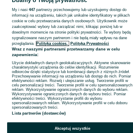
Dbamy o Twoją prywatność
Mapa kategorii
My i nasi
447
partnerzy przechowujemy lub uzyskujemy dostęp do
Mapa miejscowości
informacji na urządzeniu, takich jak unikalne identyfikatory w plikach
Mapa ministron
cookie w celu przetwarzania danych osobowych. Użytkownik może
zaakceptować wybory lub zarządzać nimi, klikając poniżej lub w
Popularne wyszukiwania
dowolnym momencie na stronie polityki prywatności. Te wybory będą
sygnalizowane naszym partnerom i nie będą miały wpływu na dane
przeglądania.
Polityka cookies,
Polityka Prywatności
Wraz z naszymi partnerami przetwarzamy dane w celu
zapewnienia:
Użycie dokładnych danych geolokalizacyjnych. Aktywne skanowanie
charakterystyki urządzenia do celów identyfikacji. Rozumienie
odbiorców dzięki statystyce lub kombinacji danych z różnych źródeł.
Przechowywanie informacji na urządzeniu lub dostęp do nich. Pomiar
efektywności reklam. Rozwój i ulepszanie usług. Tworzenie profili w
celu personalizacji treści. Tworzenie profili w celu spersonalizowanych
reklam. Wykorzystywanie ograniczonych danych do wyboru reklam.
Wykorzystywanie ograniczonych danych do wyboru treści. Pomiar
efektywności treści. Wykorzystanie profili do wyboru
spersonalizowanych reklam. Wykorzystywanie profili w celu doboru
spersonalizowanych treści.
Lista partnerów (dostawców)
Akceptuj wszystkie