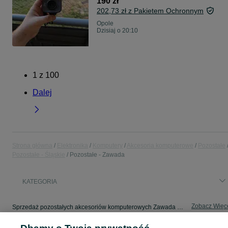
190 zł
202,73 zł z Pakietem Ochronnym
Opole
Dzisiaj o 20:10
1
z
100
Dalej
Strona główna
Elektronika
Komputery
Akcesoria komputerowe
Pozostałe
Pozostałe - Śląskie
Pozostałe - Zawada
KATEGORIA
Zobacz Więc
Sprzedaż pozostałych akcesoriów komputerowych Zawada ▶️ różne typy w okazyjnych cenach ✅ Nowe i używane ✌ Porównaj ceny i wybierz ofertę na OLX.pl!