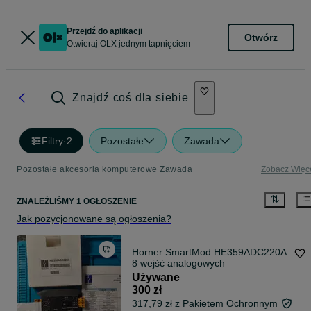
Przejdź do aplikacji
Otwórz
Otwieraj OLX jednym tapnięciem
Znajdź coś dla siebie
Filtry
·
2
Pozostałe
Zawada
Pozostałe akcesoria komputerowe Zawada
Zobacz Więc
ZNALEŹLIŚMY 1 OGŁOSZENIE
Jak pozycjonowane są ogłoszenia?
Horner SmartMod HE359ADC220A
8 wejść analogowych
Używane
300 zł
317,79 zł z Pakietem Ochronnym