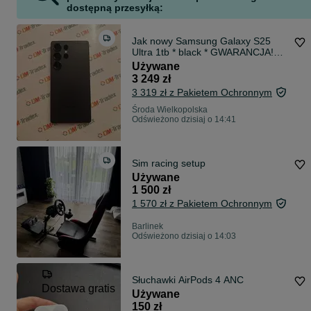
dostępną przesyłką:
Jak nowy Samsung Galaxy S25
Ultra 1tb * black * GWARANCJA!
NAJTANIEJ!
Używane
3 249 zł
3 319 zł z Pakietem Ochronnym
Środa Wielkopolska
Odświeżono dzisiaj o 14:41
Sim racing setup
Używane
1 500 zł
1 570 zł z Pakietem Ochronnym
Barlinek
Odświeżono dzisiaj o 14:03
Słuchawki AirPods 4 ANC
Dostawa gratis
Używane
150 zł