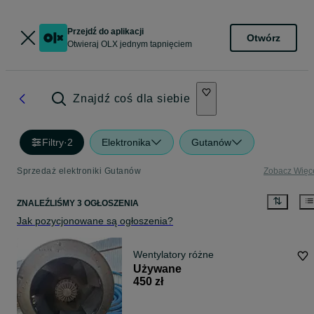
Przejdź do aplikacji
Otwórz
Otwieraj OLX jednym tapnięciem
Znajdź coś dla siebie
Filtry
·
2
Elektronika
Gutanów
Sprzedaż elektroniki Gutanów
Zobacz Więc
ZNALEŹLIŚMY 3 OGŁOSZENIA
Jak pozycjonowane są ogłoszenia?
Wentylatory różne
Używane
450 zł