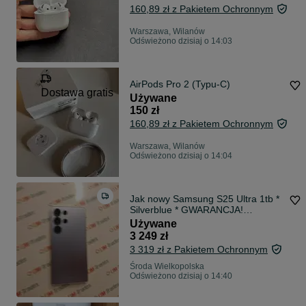
160,89 zł z Pakietem Ochronnym
Warszawa, Wilanów
Odświeżono dzisiaj o 14:03
AirPods Pro 2 (Typu-C)
Dostawa gratis
Używane
150 zł
160,89 zł z Pakietem Ochronnym
Warszawa, Wilanów
Odświeżono dzisiaj o 14:04
Jak nowy Samsung S25 Ultra 1tb *
Silverblue * GWARANCJA!
NAJTANIEJ!
Używane
3 249 zł
3 319 zł z Pakietem Ochronnym
Środa Wielkopolska
Odświeżono dzisiaj o 14:40