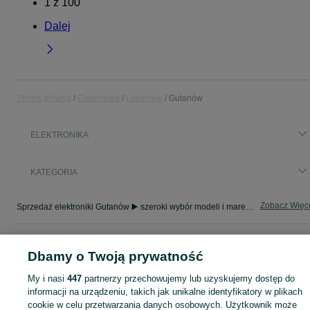
1
z
100
Dalej
Strona główna
Elektronika
Lubelskie
Gutanów
ELEKTRONIKA
KATEGORIA
Zobacz Więc
Sprzedaż elektroniki Gutanów ▶️ szeroki wybór modeli i marek ✅ Nowe i używane oferty w atrakcyjnych cenach ☝ Sprawdź ogłoszenia online na OLX.pl!
Mapa kategorii
Dbamy o Twoją prywatność
Mapa miejscowości
My i nasi
447
partnerzy przechowujemy lub uzyskujemy dostęp do
Mapa ministron
informacji na urządzeniu, takich jak unikalne identyfikatory w plikach
Popularne wyszukiwania
cookie w celu przetwarzania danych osobowych. Użytkownik może