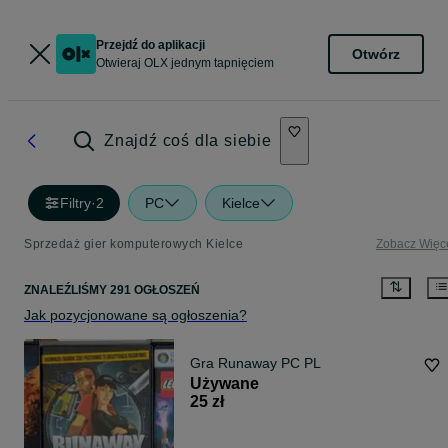
Przejdź do aplikacji
Otwórz
Otwieraj OLX jednym tapnięciem
Znajdź coś dla siebie
Filtry
·
2
PC
Kielce
Sprzedaż gier komputerowych Kielce
Zobacz Więc
ZNALEŹLIŚMY 291 OGŁOSZEŃ
Jak pozycjonowane są ogłoszenia?
Gra Runaway PC PL
Używane
25 zł