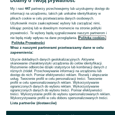
Dbamy o Twoją prywatność
- Kielce
My i nasi
447
partnerzy przechowujemy lub uzyskujemy dostęp do
informacji na urządzeniu, takich jak unikalne identyfikatory w
KATEGORIA
plikach cookie w celu przetwarzania danych osobowych.
Użytkownik może zaakceptować wybory lub zarządzać nimi,
Zobacz Więc
Sprzedaż gier komputerowych Kielce ▶️ strategiczne, RPG, akcji i inne gatunki ✅ Nowe i używane w atrakcyjnych cenach ✌ Sprawdź oferty na OLX.pl!
klikając poniżej lub w dowolnym momencie na stronie polityki
prywatności. Te wybory będą sygnalizowane naszym partnerom i
nie będą miały wpływu na dane przeglądania.
Polityka cookies,
Mapa kategorii
Polityka Prywatności
Mapa miejscowości
Wraz z naszymi partnerami przetwarzamy dane w celu
zapewnienia:
Mapa ministron
Użycie dokładnych danych geolokalizacyjnych. Aktywne
Popularne wyszukiwania
skanowanie charakterystyki urządzenia do celów identyfikacji.
Rozumienie odbiorców dzięki statystyce lub kombinacji danych z
różnych źródeł. Przechowywanie informacji na urządzeniu lub
dostęp do nich. Pomiar efektywności reklam. Rozwój i ulepszanie
usług. Tworzenie profili w celu personalizacji treści. Tworzenie
profili w celu spersonalizowanych reklam. Wykorzystywanie
ograniczonych danych do wyboru reklam. Wykorzystywanie
ograniczonych danych do wyboru treści. Pomiar efektywności
treści. Wykorzystanie profili do wyboru spersonalizowanych reklam.
Wykorzystywanie profili w celu doboru spersonalizowanych treści.
Lista partnerów (dostawców)