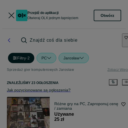
Przejdź do aplikacji
Otwórz
Otwieraj OLX jednym tapnięciem
Znajdź coś dla siebie
Filtry
·
2
PC
Jarosław
Sprzedaż gier komputerowych Jarosław
Zobacz Więc
ZNALEŹLIŚMY 23 OGŁOSZENIA
Jak pozycjonowane są ogłoszenia?
Różne gry na PC, Zaproponuj cenę
/ zamiana
Używane
25 zł