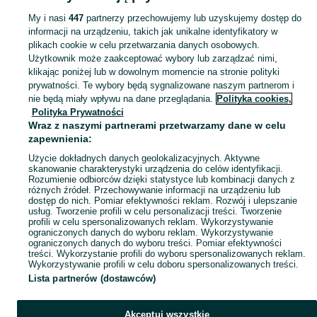
My i nasi
447
partnerzy przechowujemy lub uzyskujemy dostęp do
informacji na urządzeniu, takich jak unikalne identyfikatory w
KATEGORIA
plikach cookie w celu przetwarzania danych osobowych.
Użytkownik może zaakceptować wybory lub zarządzać nimi,
Zobacz Więc
Sprzedaż gier komputerowych Jarosław ▶️ strategiczne, RPG, akcji i inne gatunki ✅ Nowe i używane w atrakcyjnych cenach ✌ Sprawdź oferty na OLX.pl!
klikając poniżej lub w dowolnym momencie na stronie polityki
prywatności. Te wybory będą sygnalizowane naszym partnerom i
nie będą miały wpływu na dane przeglądania.
Polityka cookies,
Mapa kategorii
Polityka Prywatności
Mapa miejscowości
Wraz z naszymi partnerami przetwarzamy dane w celu
zapewnienia:
Mapa ministron
Użycie dokładnych danych geolokalizacyjnych. Aktywne
Popularne wyszukiwania
skanowanie charakterystyki urządzenia do celów identyfikacji.
Rozumienie odbiorców dzięki statystyce lub kombinacji danych z
różnych źródeł. Przechowywanie informacji na urządzeniu lub
dostęp do nich. Pomiar efektywności reklam. Rozwój i ulepszanie
usług. Tworzenie profili w celu personalizacji treści. Tworzenie
profili w celu spersonalizowanych reklam. Wykorzystywanie
ograniczonych danych do wyboru reklam. Wykorzystywanie
ograniczonych danych do wyboru treści. Pomiar efektywności
treści. Wykorzystanie profili do wyboru spersonalizowanych reklam.
Wykorzystywanie profili w celu doboru spersonalizowanych treści.
Lista partnerów (dostawców)
Akceptuj wszystkie