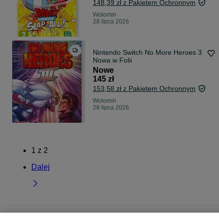
148,39 zł z Pakietem Ochronnym
Wołomin
28 lipca 2026
Nintendo Switch No More Heroes 3
Nowa w Folii
Nowe
145 zł
153,58 zł z Pakietem Ochronnym
Wołomin
28 lipca 2026
1
z
2
Dalej
Strona główna
Elektronika
Gry i Konsole
Gry
Nintendo
Nintendo -