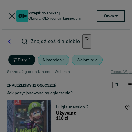
Przejdź do aplikacji
Otwórz
Otwieraj OLX jednym tapnięciem
Znajdź coś dla siebie
Filtry
·
2
Nintendo
Wołomin
Sprzedaż gier na Nintendo Wołomin
Zobacz Więc
ZNALEŹLIŚMY 11 OGŁOSZEŃ
Jak pozycjonowane są ogłoszenia?
Luigi's mansion 2
Używane
110 zł