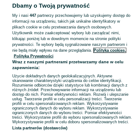
Dbamy o Twoją prywatność
Mazowieckie
Nintendo - Wołomin
My i nasi
447
partnerzy przechowujemy lub uzyskujemy dostęp do
informacji na urządzeniu, takich jak unikalne identyfikatory w
KATEGORIA
plikach cookie w celu przetwarzania danych osobowych.
Użytkownik może zaakceptować wybory lub zarządzać nimi,
Zobacz Więc
Sprzedaż gier na Nintendo Wołomin ▶️ Switch, 3DS, Wii i inne platformy ✅ Nowe i używane w najlepszych cenach ✌ Kupuj i sprzedawaj na OLX.pl!
klikając poniżej lub w dowolnym momencie na stronie polityki
prywatności. Te wybory będą sygnalizowane naszym partnerom i
nie będą miały wpływu na dane przeglądania.
Polityka cookies,
Mapa kategorii
Polityka Prywatności
Mapa miejscowości
Wraz z naszymi partnerami przetwarzamy dane w celu
zapewnienia:
Mapa ministron
Użycie dokładnych danych geolokalizacyjnych. Aktywne
Popularne wyszukiwania
skanowanie charakterystyki urządzenia do celów identyfikacji.
Rozumienie odbiorców dzięki statystyce lub kombinacji danych z
różnych źródeł. Przechowywanie informacji na urządzeniu lub
dostęp do nich. Pomiar efektywności reklam. Rozwój i ulepszanie
usług. Tworzenie profili w celu personalizacji treści. Tworzenie
profili w celu spersonalizowanych reklam. Wykorzystywanie
ograniczonych danych do wyboru reklam. Wykorzystywanie
ograniczonych danych do wyboru treści. Pomiar efektywności
treści. Wykorzystanie profili do wyboru spersonalizowanych reklam.
Wykorzystywanie profili w celu doboru spersonalizowanych treści.
Lista partnerów (dostawców)