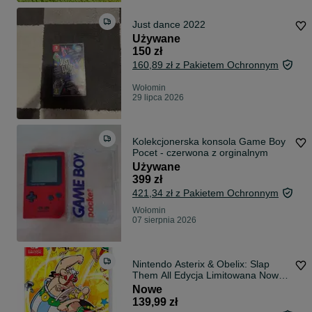
Just dance 2022
Używane
150 zł
160,89 zł z Pakietem Ochronnym
Wołomin
29 lipca 2026
Kolekcjonerska konsola Game Boy
Pocet - czerwona z orginalnym
Używane
399 zł
421,34 zł z Pakietem Ochronnym
Wołomin
07 sierpnia 2026
Nintendo Asterix & Obelix: Slap
Them All Edycja Limitowana Nowa
w Foli
Nowe
139,99 zł