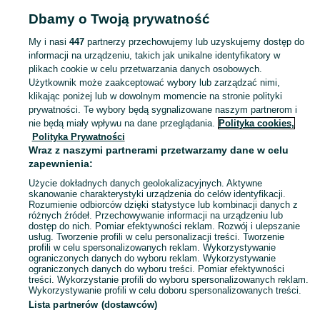
Strona główna
Elektronika
Gry i Konsole
Gry
Nintendo
Nintendo -
Dbamy o Twoją prywatność
Podkarpackie
Nintendo - Jarosław
My i nasi
447
partnerzy przechowujemy lub uzyskujemy dostęp do
informacji na urządzeniu, takich jak unikalne identyfikatory w
KATEGORIA
plikach cookie w celu przetwarzania danych osobowych.
Użytkownik może zaakceptować wybory lub zarządzać nimi,
Zobacz Więc
Sprzedaż gier na Nintendo Jarosław ▶️ Switch, 3DS, Wii i inne platformy ✅ Nowe i używane w najlepszych cenach ✌ Kupuj i sprzedawaj na OLX.pl!
klikając poniżej lub w dowolnym momencie na stronie polityki
prywatności. Te wybory będą sygnalizowane naszym partnerom i
nie będą miały wpływu na dane przeglądania.
Polityka cookies,
Mapa kategorii
Polityka Prywatności
Mapa miejscowości
Wraz z naszymi partnerami przetwarzamy dane w celu
zapewnienia:
Mapa ministron
Użycie dokładnych danych geolokalizacyjnych. Aktywne
Popularne wyszukiwania
skanowanie charakterystyki urządzenia do celów identyfikacji.
Rozumienie odbiorców dzięki statystyce lub kombinacji danych z
różnych źródeł. Przechowywanie informacji na urządzeniu lub
dostęp do nich. Pomiar efektywności reklam. Rozwój i ulepszanie
usług. Tworzenie profili w celu personalizacji treści. Tworzenie
profili w celu spersonalizowanych reklam. Wykorzystywanie
ograniczonych danych do wyboru reklam. Wykorzystywanie
ograniczonych danych do wyboru treści. Pomiar efektywności
treści. Wykorzystanie profili do wyboru spersonalizowanych reklam.
Wykorzystywanie profili w celu doboru spersonalizowanych treści.
Lista partnerów (dostawców)