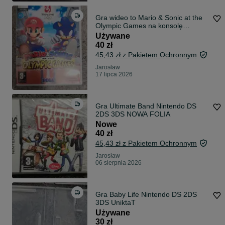
Gra wideo to Mario & Sonic at the
Olympic Games na konsolę
Nintendo Wi
Używane
40 zł
45,43 zł z Pakietem Ochronnym
Jarosław
17 lipca 2026
Gra Ultimate Band Nintendo DS
2DS 3DS NOWA FOLIA
Nowe
40 zł
45,43 zł z Pakietem Ochronnym
Jarosław
06 sierpnia 2026
Gra Baby Life Nintendo DS 2DS
3DS UniktaT
Używane
30 zł