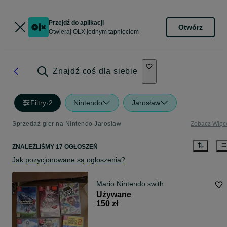
Przejdź do aplikacji
Otwórz
Otwieraj OLX jednym tapnięciem
Znajdź coś dla siebie
Filtry
·
2
Nintendo
Jarosław
Sprzedaż gier na Nintendo Jarosław
Zobacz Więc
ZNALEŹLIŚMY 17 OGŁOSZEŃ
Jak pozycjonowane są ogłoszenia?
Mario Nintendo swith
Używane
150 zł