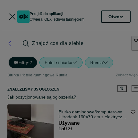
Przejdź do aplikacji
Otwórz
Otwieraj OLX jednym tapnięciem
Znajdź coś dla siebie
Filtry
·
2
Fotele i biurka
Rumia
Biurka i fotele gamingowe Rumia
Zobacz Więc
ZNALEŹLIŚMY 35 OGŁOSZEŃ
Jak pozycjonowane są ogłoszenia?
Biurko gamingowe/komputerowe
Ultradesk 160×70 cm z elektryczną
regulacją wysokości
Używane
150 zł