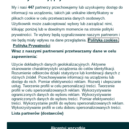
My i nasi
447
partnerzy przechowujemy lub uzyskujemy dostęp do
informacji na urządzeniu, takich jak unikalne identyfikatory w
KATEGORIA
plikach cookie w celu przetwarzania danych osobowych.
Użytkownik może zaakceptować wybory lub zarządzać nimi,
Zobacz Więc
Sprzedaż foteli i biurek gamingowych Rumia ▶️ ergonomiczne i regulowane modele ✅ Nowe i używane w atrakcyjnych cenach ✌ Sprawdź oferty na OLX.pl!
klikając poniżej lub w dowolnym momencie na stronie polityki
prywatności. Te wybory będą sygnalizowane naszym partnerom i
nie będą miały wpływu na dane przeglądania.
Polityka cookies,
Mapa kategorii
Polityka Prywatności
Mapa miejscowości
Wraz z naszymi partnerami przetwarzamy dane w celu
zapewnienia:
Mapa ministron
Użycie dokładnych danych geolokalizacyjnych. Aktywne
Popularne wyszukiwania
skanowanie charakterystyki urządzenia do celów identyfikacji.
Rozumienie odbiorców dzięki statystyce lub kombinacji danych z
różnych źródeł. Przechowywanie informacji na urządzeniu lub
dostęp do nich. Pomiar efektywności reklam. Rozwój i ulepszanie
usług. Tworzenie profili w celu personalizacji treści. Tworzenie
profili w celu spersonalizowanych reklam. Wykorzystywanie
ograniczonych danych do wyboru reklam. Wykorzystywanie
ograniczonych danych do wyboru treści. Pomiar efektywności
treści. Wykorzystanie profili do wyboru spersonalizowanych reklam.
Wykorzystywanie profili w celu doboru spersonalizowanych treści.
Lista partnerów (dostawców)
Akceptuj wszystkie