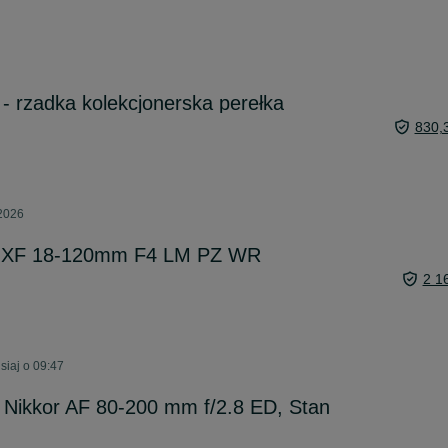
 rzadka kolekcjonerska perełka
830,
 2026
n XF 18-120mm F4 LM PZ WR
2 1
siaj o 09:47
ikkor AF 80-200 mm f/2.8 ED, Stan