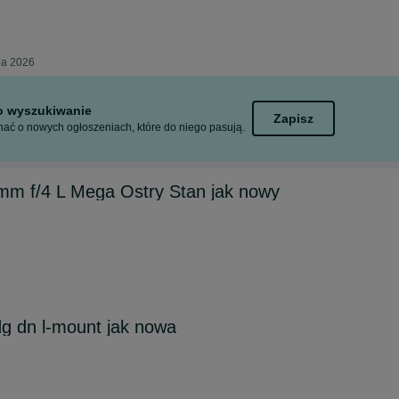
ia 2026
to wyszukiwanie
Zapisz
ać o nowych ogłoszeniach, które do niego pasują.
m f/4 L Mega Ostry Stan jak nowy
dg dn l-mount jak nowa