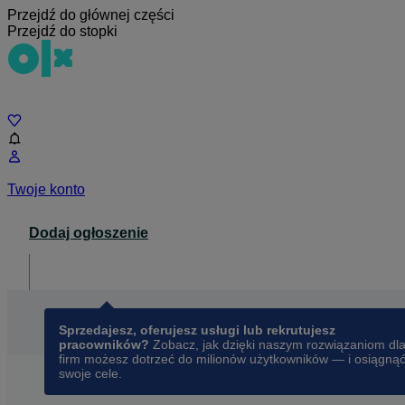
Przejdź do głównej części
Przejdź do stopki
Czat
Twoje konto
Dodaj ogłoszenie
Dla biznesu
opens in a new tab
Sprzedajesz, oferujesz usługi lub rekrutujesz
pracowników?
Zobacz, jak dzięki naszym rozwiązaniom dl
firm możesz dotrzeć do milionów użytkowników — i osiągną
swoje cele.