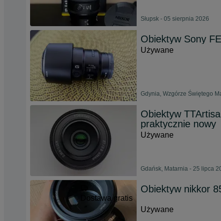
Słupsk - 05 sierpnia 2026
Obiektyw Sony F
Używane
Gdynia, Wzgórze Świętego Ma
Obiektyw TTArtisa
praktycznie nowy
Używane
Gdańsk, Matarnia - 25 lipca 
Obiektyw nikkor 
Dostawa gratis
Używane