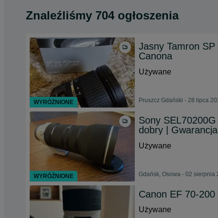
Znaleźliśmy 704 ogłoszenia
Jasny Tamron SP 
Canona
Używane
Pruszcz Gdański - 28 lipca 2
WYRÓŻNIONE
Sony SEL70200G 
dobry | Gwarancja
Używane
Gdańsk, Osowa - 02 sierpnia
WYRÓŻNIONE
Canon EF 70-200 F
Używane