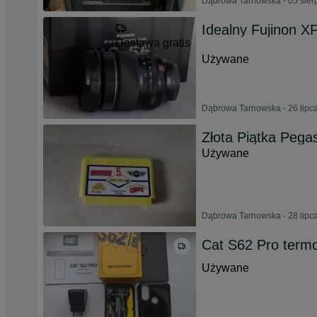
Dąbrowa Tarnowska - 05 sier
Idealny Fujinon 
Dostawa gratis
Używane
Dąbrowa Tarnowska - 26 lipc
Złota Piątka Pega
Używane
Dąbrowa Tarnowska - 28 lipc
Cat S62 Pro term
Używane