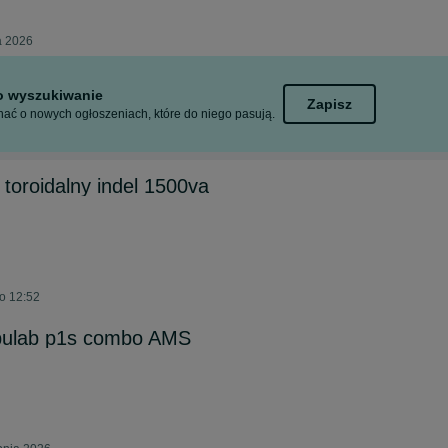
a 2026
to wyszukiwanie
Zapisz
ać o nowych ogłoszeniach, które do niego pasują.
 toroidalny indel 1500va
o 12:52
bulab p1s combo AMS