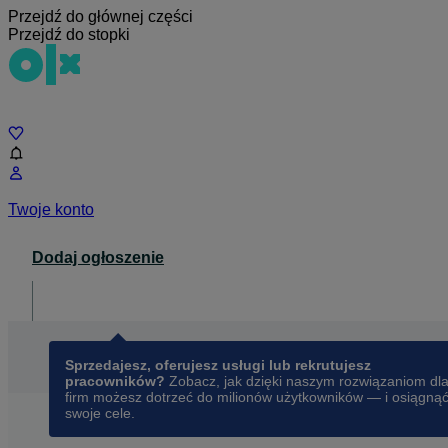
Przejdź do głównej części
Przejdź do stopki
Czat
Twoje konto
Dodaj ogłoszenie
Dla biznesu
opens in a new tab
Sprzedajesz, oferujesz usługi lub rekrutujesz
pracowników?
Zobacz, jak dzięki naszym rozwiązaniom dl
firm możesz dotrzeć do milionów użytkowników — i osiągną
swoje cele.