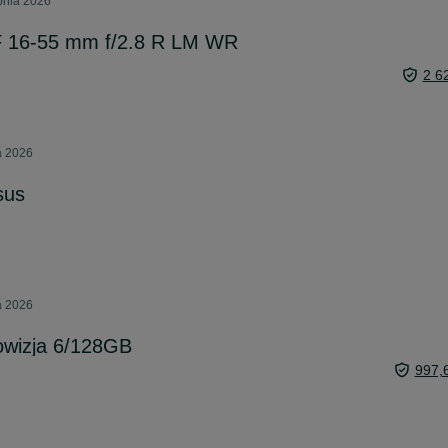
pnia 2026
XF 16-55 mm f/2.8 R LM WR
2 6
a 2026
sus
a 2026
owizja 6/128GB
997,