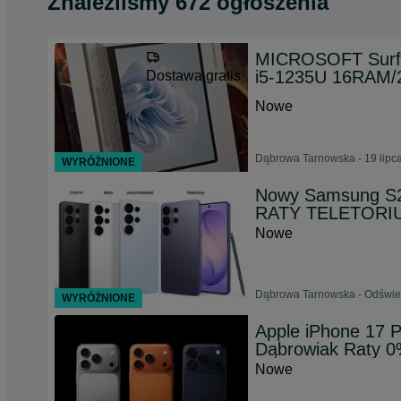
Znaleźliśmy 672 ogłoszenia
MICROSOFT Surfa
i5-1235U 16RAM
Dostawa gratis
Nowe
Dąbrowa Tarnowska - 19 lipc
WYRÓŻNIONE
Nowy Samsung S26
RATY TELETORI
Nowe
Dąbrowa Tarnowska - Odśwież
WYRÓŻNIONE
Apple iPhone 17 
Dąbrowiak Raty 
Nowe