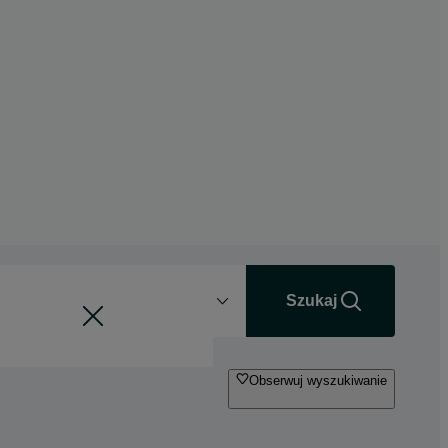
Odległość
+0 km
Szukaj
Obserwuj wyszukiwanie