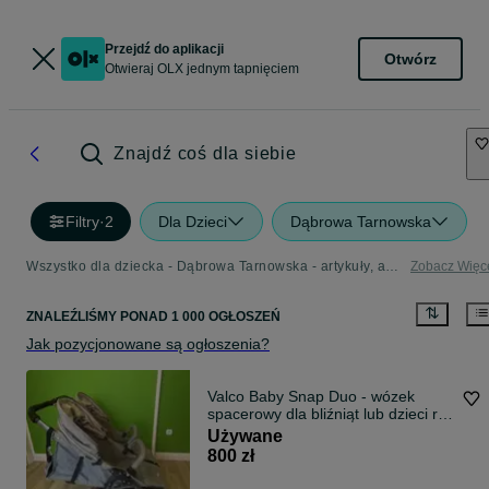
Przejdź do aplikacji
Otwórz
Otwieraj OLX jednym tapnięciem
Znajdź coś dla siebie
Filtry
·
2
Dla Dzieci
Dąbrowa Tarnowska
Wszystko dla dziecka - Dąbrowa Tarnowska - artykuły, akcesoria i zabawki dla dzieci w Twojej okolicy
Zobacz Więc
ZNALEŹLIŚMY
PONAD
1 000 OGŁOSZEŃ
Jak pozycjonowane są ogłoszenia?
Valco Baby Snap Duo - wózek
spacerowy dla bliźniąt lub dzieci rok
po roku - stan do
Używane
800 zł