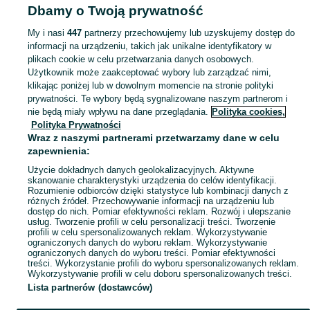
Dbamy o Twoją prywatność
DLA DZIECI
My i nasi
447
partnerzy przechowujemy lub uzyskujemy dostęp do
informacji na urządzeniu, takich jak unikalne identyfikatory w
KATEGORIA
plikach cookie w celu przetwarzania danych osobowych.
Użytkownik może zaakceptować wybory lub zarządzać nimi,
Zakupy dla Twojej pociechy mogą być dziecinnie proste! Znajdź to, czego potrzebujesz w kategorii Dla Dzieci na OLX - Dąbrowa Tarnowska i okolice!
Zobacz Więc
klikając poniżej lub w dowolnym momencie na stronie polityki
prywatności. Te wybory będą sygnalizowane naszym partnerom i
nie będą miały wpływu na dane przeglądania.
Polityka cookies,
Mapa kategorii
Polityka Prywatności
Mapa miejscowości
Wraz z naszymi partnerami przetwarzamy dane w celu
zapewnienia:
Mapa ministron
Użycie dokładnych danych geolokalizacyjnych. Aktywne
Popularne wyszukiwania
skanowanie charakterystyki urządzenia do celów identyfikacji.
Rozumienie odbiorców dzięki statystyce lub kombinacji danych z
różnych źródeł. Przechowywanie informacji na urządzeniu lub
dostęp do nich. Pomiar efektywności reklam. Rozwój i ulepszanie
usług. Tworzenie profili w celu personalizacji treści. Tworzenie
profili w celu spersonalizowanych reklam. Wykorzystywanie
ograniczonych danych do wyboru reklam. Wykorzystywanie
ograniczonych danych do wyboru treści. Pomiar efektywności
treści. Wykorzystanie profili do wyboru spersonalizowanych reklam.
Wykorzystywanie profili w celu doboru spersonalizowanych treści.
Lista partnerów (dostawców)