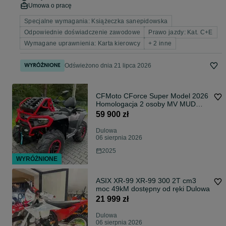
Umowa o pracę
Specjalne wymagania: Książeczka sanepidowska
Odpowiednie doświadczenie zawodowe
Prawo jazdy: Kat. C+E
Wymagane uprawnienia: Karta kierowcy
+ 2 inne
Odświeżono dnia 21 lipca 2026
CFMoto CForce Super Model 2026
Homologacja 2 osoby MV MUD
Dulowa dostępny od ręki!!!
59 900 zł
Dulowa
06 sierpnia 2026
2025
WYRÓŻNIONE
ASIX XR-99 XR-99 300 2T cm3
moc 49kM dostępny od ręki Dulowa
21 999 zł
Dulowa
06 sierpnia 2026