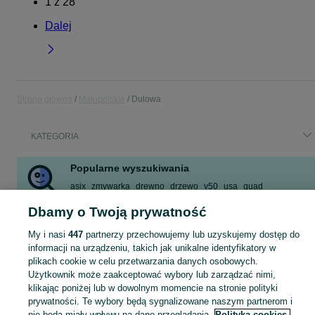
1
z
28
Dalej
Strona główna
Małopolskie
Dulowa
KATEGORIA
Popularne wyszukiwania
asix
zmywarka
drewno
drzewo
v50
usa
quad
torebka damska
Dbamy o Twoją prywatność
Zobacz Więcej
My i nasi
447
partnerzy przechowujemy lub uzyskujemy dostęp do
informacji na urządzeniu, takich jak unikalne identyfikatory w
Skorzystaj z największego serwisu ogłoszeniowego - Dulowa i okolice! Kupuj to, czego pragniesz i sprzedawaj to, czego już nie potrzebujesz!
Zobacz Więc
plikach cookie w celu przetwarzania danych osobowych.
Użytkownik może zaakceptować wybory lub zarządzać nimi,
klikając poniżej lub w dowolnym momencie na stronie polityki
Mapa kategorii
prywatności. Te wybory będą sygnalizowane naszym partnerom i
Mapa miejscowości
nie będą miały wpływu na dane przeglądania.
Polityka cookies,