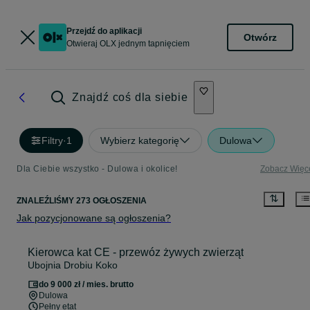
Przejdź do aplikacji
Otwórz
Otwieraj OLX jednym tapnięciem
Znajdź coś dla siebie
Filtry
·
1
Wybierz kategorię
Dulowa
Dla Ciebie wszystko - Dulowa i okolice!
Zobacz Więc
ZNALEŹLIŚMY 273 OGŁOSZENIA
Jak pozycjonowane są ogłoszenia?
Kierowca kat CE - przewóz żywych zwierząt
Ubojnia Drobiu Koko
do 9 000 zł / mies. brutto
Dulowa
Pełny etat