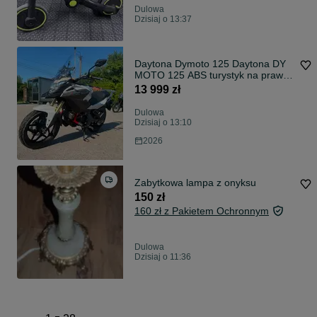
Dulowa
Dzisiaj o 13:37
Daytona Dymoto 125 Daytona DY
MOTO 125 ABS turystyk na prawo
jazdy kat. B
13 999 zł
Dulowa
Dzisiaj o 13:10
2026
Zabytkowa lampa z onyksu
150 zł
160 zł z Pakietem Ochronnym
Dulowa
Dzisiaj o 11:36