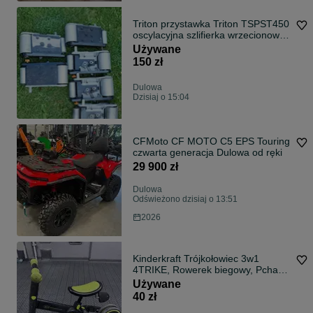
Triton przystawka Triton TSPST450
oscylacyjna szlifierka wrzecionowa
o
Używane
150 zł
Dulowa
Dzisiaj o 15:04
CFMoto CF MOTO C5 EPS Touring
czwarta generacja Dulowa od ręki
29 900 zł
Dulowa
Odświeżono dzisiaj o 13:51
2026
Kinderkraft Trójkołowiec 3w1
4TRIKE, Rowerek biegowy, Pchacz,
Wielofunkcyjny, Bezpieczny,
Używane
Regulowane siodełko, Czarny
40 zł