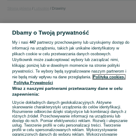
Strona główna
Lubuskie
Drawiny
KATEGORIA
Dbamy o Twoją prywatność
Popularne wyszukiwania
My i nasi
447
partnerzy przechowujemy lub uzyskujemy dostęp do
pelet
informacji na urządzeniu, takich jak unikalne identyfikatory w
plikach cookie w celu przetwarzania danych osobowych.
Użytkownik może zaakceptować wybory lub zarządzać nimi,
Skorzystaj z największego serwisu ogłoszeniowego - Drawiny i okolice! Kupuj to, czego pragniesz i sprzedawaj to, czego już nie potrzebujesz!
Zobacz Więc
klikając poniżej lub w dowolnym momencie na stronie polityki
prywatności. Te wybory będą sygnalizowane naszym partnerom i
nie będą miały wpływu na dane przeglądania.
Polityka cookies,
Mapa kategorii
Polityka Prywatności
Mapa miejscowości
Wraz z naszymi partnerami przetwarzamy dane w celu
Mapa ministron
zapewnienia:
Popularne wyszukiwania
Użycie dokładnych danych geolokalizacyjnych. Aktywne
skanowanie charakterystyki urządzenia do celów identyfikacji.
Rozumienie odbiorców dzięki statystyce lub kombinacji danych z
różnych źródeł. Przechowywanie informacji na urządzeniu lub
dostęp do nich. Pomiar efektywności reklam. Rozwój i ulepszanie
usług. Tworzenie profili w celu personalizacji treści. Tworzenie
profili w celu spersonalizowanych reklam. Wykorzystywanie
ograniczonych danych do wyboru reklam. Wykorzystywanie