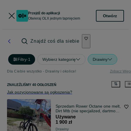
Przejdź do aplikacji
Otwórz
Otwieraj OLX jednym tapnięciem
Znajdź coś dla siebie
Filtry
·
1
Wybierz kategorię
Drawiny
Dla Ciebie wszystko - Drawiny i okolice!
Zobacz Więc
ZNALEŹLIŚMY 40 OGŁOSZEŃ
Jak pozycjonowane są ogłoszenia?
Sprzedam Rower Octane one melt,
Dirt Mtb (nie specjalized, dartmoor,
ns bikes)
Używane
1 900 zł
Drawiny