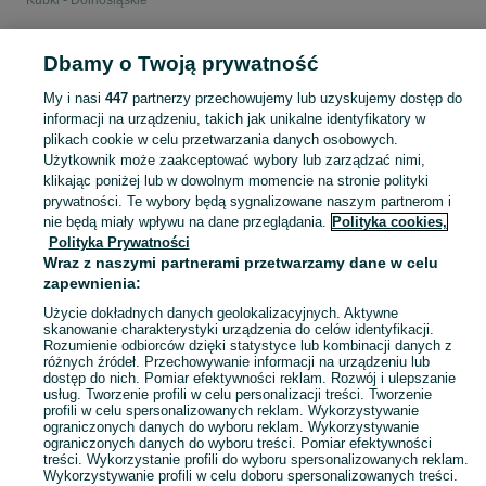
Kubki - Dolnośląskie
POLSKA » DOLNOŚLĄSKIE
Dbamy o Twoją prywatność
My i nasi
447
partnerzy przechowujemy lub uzyskujemy dostęp do
KATEGORIA
informacji na urządzeniu, takich jak unikalne identyfikatory w
plikach cookie w celu przetwarzania danych osobowych.
Użytkownik może zaakceptować wybory lub zarządzać nimi,
Zobacz Więc
Sprzedaż kubków Dolnośląskie ▶️ Szeroki wybór modeli, kształtów i materiałów ✅ Nowe i używane w atrakcyjnych cenach ☝ Sprawdź oferty i kupuj na OLX.pl!
klikając poniżej lub w dowolnym momencie na stronie polityki
prywatności. Te wybory będą sygnalizowane naszym partnerom i
nie będą miały wpływu na dane przeglądania.
Polityka cookies,
Mapa kategorii
Polityka Prywatności
Mapa miejscowości
Wraz z naszymi partnerami przetwarzamy dane w celu
zapewnienia:
Mapa ministron
Popularne wyszukiwania
Użycie dokładnych danych geolokalizacyjnych. Aktywne
skanowanie charakterystyki urządzenia do celów identyfikacji.
Rozumienie odbiorców dzięki statystyce lub kombinacji danych z
różnych źródeł. Przechowywanie informacji na urządzeniu lub
dostęp do nich. Pomiar efektywności reklam. Rozwój i ulepszanie
usług. Tworzenie profili w celu personalizacji treści. Tworzenie
profili w celu spersonalizowanych reklam. Wykorzystywanie
ograniczonych danych do wyboru reklam. Wykorzystywanie
ograniczonych danych do wyboru treści. Pomiar efektywności
treści. Wykorzystanie profili do wyboru spersonalizowanych reklam.
Wykorzystywanie profili w celu doboru spersonalizowanych treści.