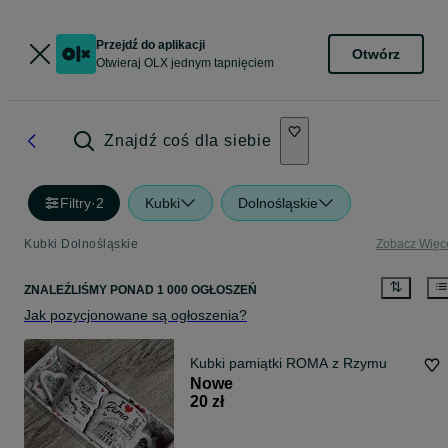
Przejdź do aplikacji
Otwórz
Otwieraj OLX jednym tapnięciem
Znajdź coś dla siebie
Filtry
·
2
Kubki
Dolnośląskie
Kubki Dolnośląskie
Zobacz Więc
ZNALEŹLIŚMY
PONAD
1 000 OGŁOSZEŃ
Jak pozycjonowane są ogłoszenia?
Kubki pamiątki ROMA z Rzymu
Nowe
20 zł