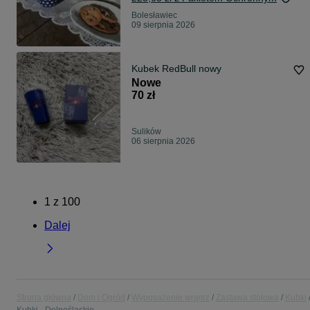
Bolesławiec
09 sierpnia 2026
Kubek RedBull nowy
Nowe
70 zł
Sulików
06 sierpnia 2026
1
z
100
Dalej
Strona główna
Dom i Ogród
Wyposażenie wnętrz
Zastawa stołowa
Kubki