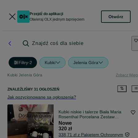
Przejdź do aplikacji
Otwórz
Otwieraj OLX jednym tapnięciem
Znajdź coś dla siebie
Filtry
·
2
Kubki
Jelenia Góra
Kubki Jelenia Góra
Zobacz Więc
ZNALEŹLIŚMY 31 OGŁOSZEŃ
Jak pozycjonowane są ogłoszenia?
Kubki niskie i talerze Biała Maria
Dostawa gratis
Rosenthal Porcelana Zestaw
prezentowy
Nowe
320 zł
338,71 zł z Pakietem Ochronnym