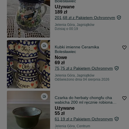
Bolesławiec
Używane
189 zł
201,68 zł z Pakietem Ochronnym
Jelenia Góra, Jagniątków
Dzisiaj o 00:19
Kubki imienne Ceramika
Bolesławiec
Nowe
69 zł
75,75 zł z Pakietem Ochronnym
Jelenia Góra, Jagniątków
Odświeżono dnia 04 sierpnia 2026
Czarka do herbaty chongfu cha
wabicha 200 ml ręcznie robiona
cehamika
Używane
55 zł
61,19 zł z Pakietem Ochronnym
Jelenia Góra, Centrum