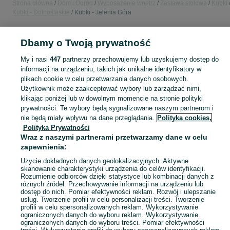
Strona główna
Dom i Ogród
Wyposażenie wnętrz
Zastawa stołowa
Kubki
Kubki - Dolnośląskie
Kubki - Jelenia Góra
POLSKA » DOLNOŚLĄSKIE » JELENIA GÓRA
Dbamy o Twoją prywatność
My i nasi
447
partnerzy przechowujemy lub uzyskujemy dostęp do
KATEGORIA
informacji na urządzeniu, takich jak unikalne identyfikatory w
plikach cookie w celu przetwarzania danych osobowych.
Użytkownik może zaakceptować wybory lub zarządzać nimi,
Zobacz Więc
Sprzedaż kubków Jelenia Góra ▶️ Szeroki wybór modeli, kształtów i materiałów ✅ Nowe i używane w atrakcyjnych cenach ☝ Sprawdź oferty i kupuj na OLX.pl!
klikając poniżej lub w dowolnym momencie na stronie polityki
prywatności. Te wybory będą sygnalizowane naszym partnerom i
nie będą miały wpływu na dane przeglądania.
Polityka cookies,
Mapa kategorii
Polityka Prywatności
Mapa miejscowości
Wraz z naszymi partnerami przetwarzamy dane w celu
zapewnienia:
Mapa ministron
Popularne wyszukiwania
Użycie dokładnych danych geolokalizacyjnych. Aktywne
skanowanie charakterystyki urządzenia do celów identyfikacji.
Rozumienie odbiorców dzięki statystyce lub kombinacji danych z
różnych źródeł. Przechowywanie informacji na urządzeniu lub
dostęp do nich. Pomiar efektywności reklam. Rozwój i ulepszanie
usług. Tworzenie profili w celu personalizacji treści. Tworzenie
profili w celu spersonalizowanych reklam. Wykorzystywanie
ograniczonych danych do wyboru reklam. Wykorzystywanie
ograniczonych danych do wyboru treści. Pomiar efektywności