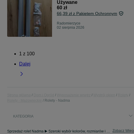
Używane
60 zł
66,39 zł z Pakietem Ochronnym
Radomierzyce
02 sierpnia 2026
1
z
100
Dalej
Strona główna
Dom i Ogród
Wyposażenie wnętrz
Wystrój okien
Rolety
Rolety - Mazowieckie
Rolety - Nadma
KATEGORIA
Zobacz Więc
Sprzedaż rolet Nadma ▶️ Szeroki wybór kolorów, rozmiarów i materiałów ✅ Nowe i używane w atrakcyjnych cenach ☝ Sprawdź oferty i kupuj na OLX.pl!