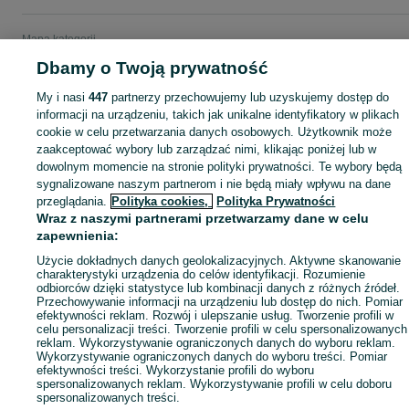
Mapa kategorii
Mapa miejscowości
Dbamy o Twoją prywatność
Mapa ministron
My i nasi
447
partnerzy przechowujemy lub uzyskujemy dostęp do
Popularne wyszukiwania
informacji na urządzeniu, takich jak unikalne identyfikatory w plikach
cookie w celu przetwarzania danych osobowych. Użytkownik może
zaakceptować wybory lub zarządzać nimi, klikając poniżej lub w
dowolnym momencie na stronie polityki prywatności. Te wybory będą
sygnalizowane naszym partnerom i nie będą miały wpływu na dane
przeglądania.
Polityka cookies,
Polityka Prywatności
Wraz z naszymi partnerami przetwarzamy dane w celu
zapewnienia:
Użycie dokładnych danych geolokalizacyjnych. Aktywne skanowanie
charakterystyki urządzenia do celów identyfikacji. Rozumienie
odbiorców dzięki statystyce lub kombinacji danych z różnych źródeł.
Przechowywanie informacji na urządzeniu lub dostęp do nich. Pomiar
efektywności reklam. Rozwój i ulepszanie usług. Tworzenie profili w
celu personalizacji treści. Tworzenie profili w celu spersonalizowanych
reklam. Wykorzystywanie ograniczonych danych do wyboru reklam.
Wykorzystywanie ograniczonych danych do wyboru treści. Pomiar
efektywności treści. Wykorzystanie profili do wyboru
spersonalizowanych reklam. Wykorzystywanie profili w celu doboru
spersonalizowanych treści.