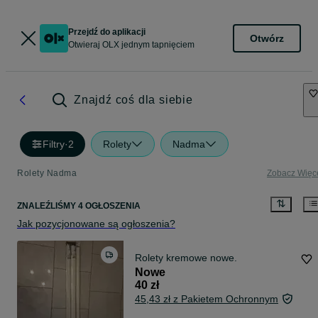
Przejdź do aplikacji
Otwórz
Otwieraj OLX jednym tapnięciem
Znajdź coś dla siebie
Filtry
·
2
Rolety
Nadma
Rolety Nadma
Zobacz Więc
ZNALEŹLIŚMY 4 OGŁOSZENIA
Jak pozycjonowane są ogłoszenia?
Rolety kremowe nowe.
Nowe
40 zł
45,43 zł z Pakietem Ochronnym