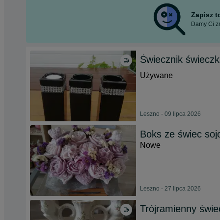
Zapisz 
Damy Ci zn
Świecznik świecz
Używane
Leszno - 09 lipca 2026
Boks ze świec so
Nowe
Leszno - 27 lipca 2026
Trójramienny świe