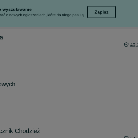
to wyszukiwanie
Zapisz
ać o nowych ogłoszeniach, które do niego pasują.
ka
40,
jowych
cznik Chodzież