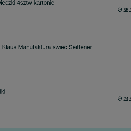
eczki 4sztw kartonie
55,
e Klaus Manufaktura świec Seiffener
ki
24,