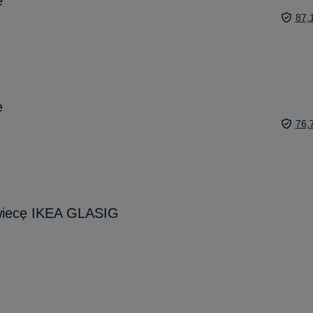
e
87,
e
76,
wiecę IKEA GLASIG