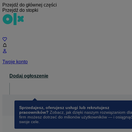
Przejdź do głównej części
Przejdź do stopki
Czat
Twoje konto
Dodaj ogłoszenie
Dla biznesu
opens in a new tab
Sprzedajesz, oferujesz usługi lub rekrutujesz
pracowników?
Zobacz, jak dzięki naszym rozwiązaniom dl
firm możesz dotrzeć do milionów użytkowników — i osiągną
swoje cele.