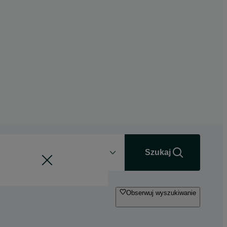
Odległość
+0 km
Szukaj
Obserwuj wyszukiwanie