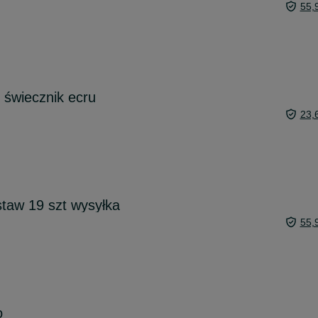
55,
 świecznik ecru
23,
taw 19 szt wysyłka
55,
o