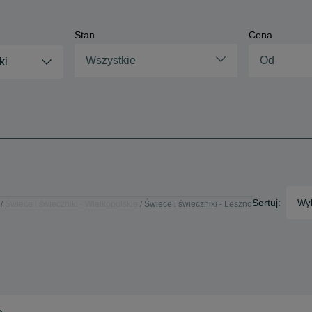
Stan
Cena
Wszystkie
ki
Sortuj:
Wyb
Świece i świeczniki - Wielkopolskie
Świece i świeczniki - Leszno