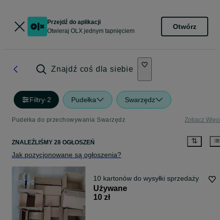
Przejdź do aplikacji
Otwórz
Otwieraj OLX jednym tapnięciem
Znajdź coś dla siebie
Filtry
·
2
Pudełka
Swarzędz
Pudełka do przechowywania Swarzędz
Zobacz Więc
ZNALEŹLIŚMY 28 OGŁOSZEŃ
Jak pozycjonowane są ogłoszenia?
10 kartonów do wysyłki sprzedaży
Używane
10 zł