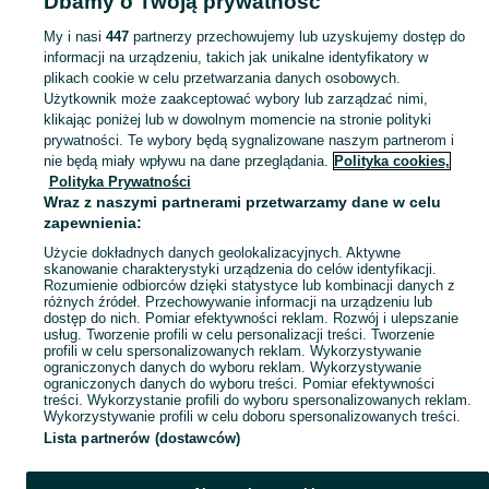
Dbamy o Twoją prywatność
Wielkopolskie
Pudełka - Swarzędz
My i nasi
447
partnerzy przechowujemy lub uzyskujemy dostęp do
informacji na urządzeniu, takich jak unikalne identyfikatory w
KATEGORIA
plikach cookie w celu przetwarzania danych osobowych.
Użytkownik może zaakceptować wybory lub zarządzać nimi,
Zobacz Więc
Sprzedaż pudełek do przechowywania Swarzędz ▶️ Szeroki wybór kolorów i kształtów ✅ Nowe i używane w atrakcyjnych cenach ☝ Sprawdź oferty na OLX.pl!
klikając poniżej lub w dowolnym momencie na stronie polityki
prywatności. Te wybory będą sygnalizowane naszym partnerom i
nie będą miały wpływu na dane przeglądania.
Polityka cookies,
Mapa kategorii
Polityka Prywatności
Mapa miejscowości
Wraz z naszymi partnerami przetwarzamy dane w celu
zapewnienia:
Mapa ministron
Użycie dokładnych danych geolokalizacyjnych. Aktywne
Popularne wyszukiwania
skanowanie charakterystyki urządzenia do celów identyfikacji.
Rozumienie odbiorców dzięki statystyce lub kombinacji danych z
różnych źródeł. Przechowywanie informacji na urządzeniu lub
dostęp do nich. Pomiar efektywności reklam. Rozwój i ulepszanie
usług. Tworzenie profili w celu personalizacji treści. Tworzenie
profili w celu spersonalizowanych reklam. Wykorzystywanie
ograniczonych danych do wyboru reklam. Wykorzystywanie
ograniczonych danych do wyboru treści. Pomiar efektywności
treści. Wykorzystanie profili do wyboru spersonalizowanych reklam.
Wykorzystywanie profili w celu doboru spersonalizowanych treści.
Lista partnerów (dostawców)