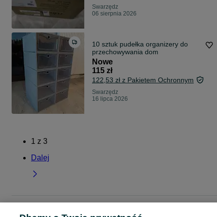
Swarzędz
06 sierpnia 2026
10 sztuk pudełka organizery do
przechowywania dom
Nowe
115 zł
122,53 zł z Pakietem Ochronnym
Swarzędz
16 lipca 2026
1
z
3
Dalej
Strona główna
Dom i Ogród
Wyposażenie wnętrz
Pudełka
Pudełka -