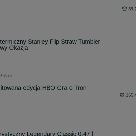
89,
termiczny Stanley Flip Straw Tumbler
owy Okazja
pca 2026
mitowana edycja HBO Gra o Tron
265,
rystyczny Legendary Classic 0.47 l