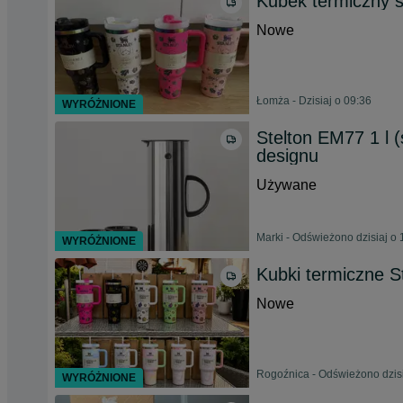
Kubek termiczny s
Nowe
Łomża - Dzisiaj o 09:36
WYRÓŻNIONE
Stelton EM77 1 l (
designu
Używane
Marki - Odświeżono dzisiaj o 
WYRÓŻNIONE
Kubki termiczne S
Nowe
Rogoźnica - Odświeżono dzisi
WYRÓŻNIONE