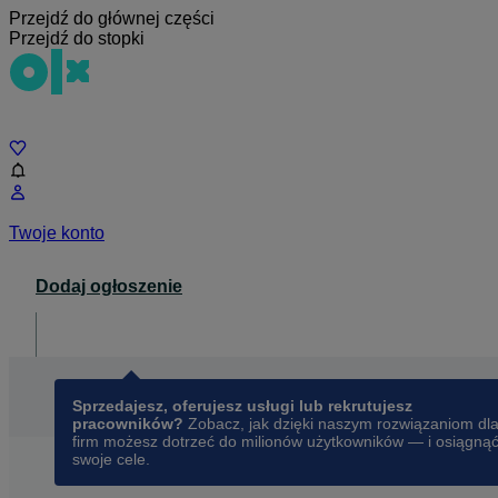
Przejdź do głównej części
Przejdź do stopki
Czat
Twoje konto
Dodaj ogłoszenie
Dla biznesu
opens in a new tab
Sprzedajesz, oferujesz usługi lub rekrutujesz
pracowników?
Zobacz, jak dzięki naszym rozwiązaniom dl
firm możesz dotrzeć do milionów użytkowników — i osiągną
swoje cele.