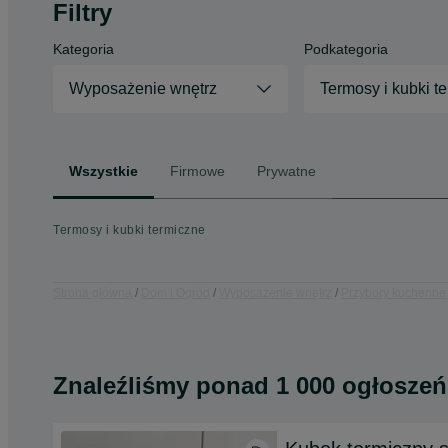
Filtry
Kategoria
Podkategoria
Wyposażenie wnętrz
Termosy i kubki t
Wszystkie
Firmowe
Prywatne
Termosy i kubki termiczne
Strona główna
Dom i Ogród
Wyposażenie wnętrz
Przybory kuchenne
Znaleźliśmy
ponad
1 000 ogłoszeń