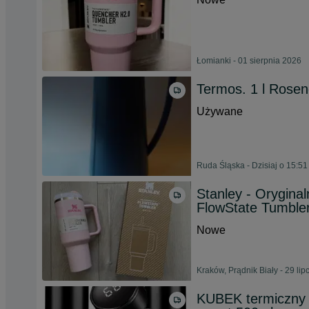
Łomianki - 01 sierpnia 2026
Termos. 1 l Rose
Używane
Ruda Śląska - Dzisiaj o 15:51
Stanley - Orygina
FlowState Tumbler
Nowe
Kraków, Prądnik Biały - 29 li
KUBEK termiczny 