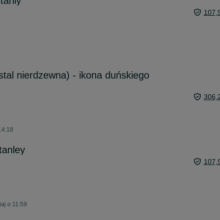
tanly
107,
stal nierdzewna) - ikona duńskiego
306,
14:18
tanley
107,
aj o 11:59