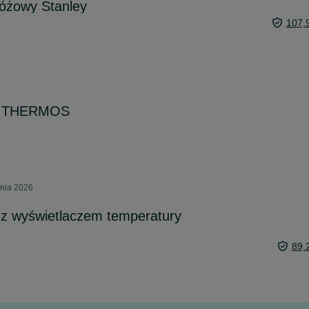
różowy Stanley
107,
sa THERMOS
pnia 2026
z wyświetlaczem temperatury
89,