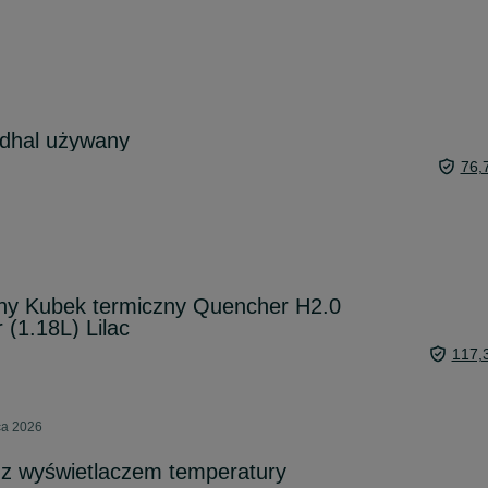
ndhal używany
76,
lny Kubek termiczny Quencher H2.0
 (1.18L) Lilac
117,
pca 2026
z wyświetlaczem temperatury