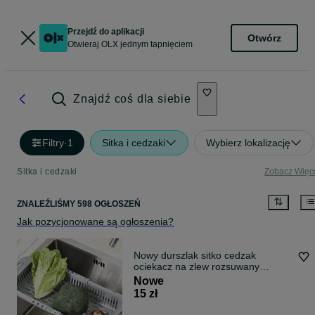
Przejdź do aplikacji
Otwórz
Otwieraj OLX jednym tapnięciem
Znajdź coś dla siebie
Filtry
·
1
Sitka i cedzaki
Wybierz lokalizację
Sitka i cedzaki
Zobacz Więc
ZNALEŹLIŚMY 598 OGŁOSZEŃ
Jak pozycjonowane są ogłoszenia?
Nowy durszlak sitko cedzak
ociekacz na zlew rozsuwany
plastikowy szary
Nowe
15 zł