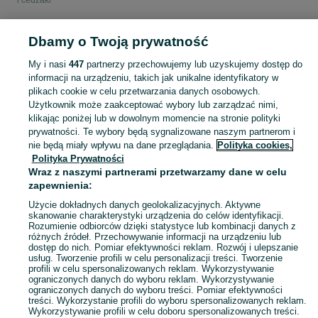
i cedzaki
POLSKA
Dbamy o Twoją prywatność
My i nasi
447
partnerzy przechowujemy lub uzyskujemy dostęp do
KATEGORIA
informacji na urządzeniu, takich jak unikalne identyfikatory w
plikach cookie w celu przetwarzania danych osobowych.
Użytkownik może zaakceptować wybory lub zarządzać nimi,
Zobacz Więc
Sprzedaż sitek i cedzaków w Polsce ▶️ Szeroki wybór modeli, kształtów i materiałów ✅ Nowe i używane w atrakcyjnych cenach ☝ Sprawdź oferty na OLX.pl!
klikając poniżej lub w dowolnym momencie na stronie polityki
prywatności. Te wybory będą sygnalizowane naszym partnerom i
nie będą miały wpływu na dane przeglądania.
Polityka cookies,
Mapa kategorii
Polityka Prywatności
Mapa miejscowości
Wraz z naszymi partnerami przetwarzamy dane w celu
zapewnienia:
Mapa ministron
Popularne wyszukiwania
Użycie dokładnych danych geolokalizacyjnych. Aktywne
skanowanie charakterystyki urządzenia do celów identyfikacji.
Rozumienie odbiorców dzięki statystyce lub kombinacji danych z
różnych źródeł. Przechowywanie informacji na urządzeniu lub
dostęp do nich. Pomiar efektywności reklam. Rozwój i ulepszanie
usług. Tworzenie profili w celu personalizacji treści. Tworzenie
profili w celu spersonalizowanych reklam. Wykorzystywanie
ograniczonych danych do wyboru reklam. Wykorzystywanie
ograniczonych danych do wyboru treści. Pomiar efektywności
treści. Wykorzystanie profili do wyboru spersonalizowanych reklam.
Wykorzystywanie profili w celu doboru spersonalizowanych treści.