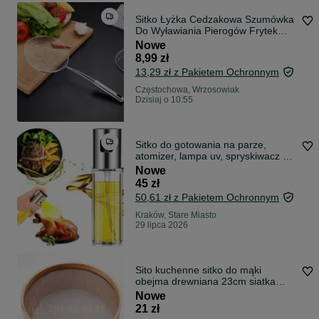
Sitko Łyżka Cedzakowa Szumówka
Do Wyławiania Pierogów Frytek
Cedzak
Nowe
8,99 zł
13,29 zł z Pakietem Ochronnym
Częstochowa, Wrzosowiak
Dzisiaj o 10:55
Sitko do gotowania na parze,
atomizer, lampa uv, spryskiwacz do
oleju
Nowe
45 zł
50,61 zł z Pakietem Ochronnym
Kraków, Stare Miasto
29 lipca 2026
Sito kuchenne sitko do mąki
obejma drewniana 23cm siatka
tkana nylon
Nowe
21 zł