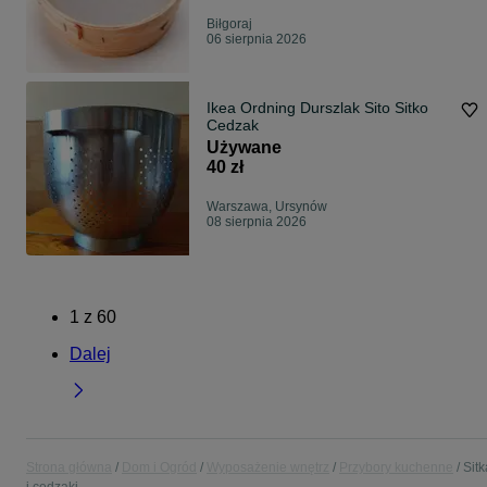
Biłgoraj
06 sierpnia 2026
Ikea Ordning Durszlak Sito Sitko
Cedzak
Używane
40 zł
Warszawa, Ursynów
08 sierpnia 2026
1
z
60
Dalej
Strona główna
Dom i Ogród
Wyposażenie wnętrz
Przybory kuchenne
Sitk