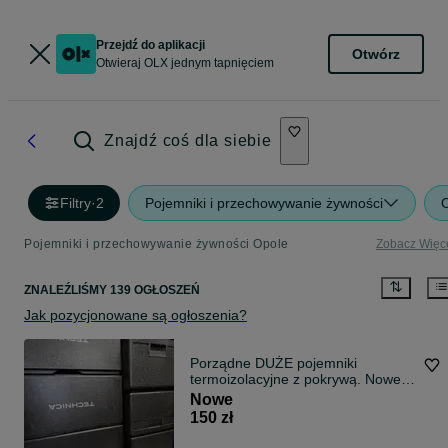
Przejdź do aplikacji
Otwórz
Otwieraj OLX jednym tapnięciem
Znajdź coś dla siebie
Filtry
·
2
Pojemniki i przechowywanie żywności
Pojemniki i przechowywanie żywności Opole
Zobacz Więc
ZNALEŹLIŚMY 139 OGŁOSZEŃ
Jak pozycjonowane są ogłoszenia?
Porządne DUŻE pojemniki
termoizolacyjne z pokrywą. Nowe
(7 szt.) i używane (12 szt.)
Nowe
150 zł