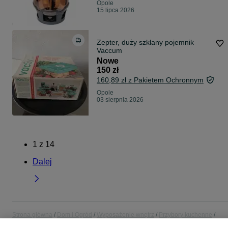
Opole
15 lipca 2026
Zepter, duży szklany pojemnik
Vaccum
Nowe
150 zł
160,89 zł z Pakietem Ochronnym
Opole
03 sierpnia 2026
1
z
14
Dalej
Strona główna
Dom i Ogród
Wyposażenie wnętrz
Przybory kuchenne
Pojemniki i przechowywanie żywności
Pojemniki i przechowywanie żywności