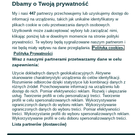
Dbamy o Twoją prywatność
Opolskie
Pojemniki i przechowywanie żywności - Opole
My i nasi
447
partnerzy przechowujemy lub uzyskujemy dostęp do
informacji na urządzeniu, takich jak unikalne identyfikatory w
KATEGORIA
plikach cookie w celu przetwarzania danych osobowych.
Użytkownik może zaakceptować wybory lub zarządzać nimi,
Zobacz Więc
Sprzedaż pojemników do przechowywania żywności Opole ▶️ Szeroki wybór kształtów ✅ Nowe i używane w atrakcyjnych cenach ☝ Sprawdź oferty na OLX.pl!
klikając poniżej lub w dowolnym momencie na stronie polityki
prywatności. Te wybory będą sygnalizowane naszym partnerom i
nie będą miały wpływu na dane przeglądania.
Polityka cookies,
Mapa kategorii
Polityka Prywatności
Mapa miejscowości
Wraz z naszymi partnerami przetwarzamy dane w celu
zapewnienia:
Mapa ministron
Użycie dokładnych danych geolokalizacyjnych. Aktywne
Popularne wyszukiwania
skanowanie charakterystyki urządzenia do celów identyfikacji.
Rozumienie odbiorców dzięki statystyce lub kombinacji danych z
różnych źródeł. Przechowywanie informacji na urządzeniu lub
dostęp do nich. Pomiar efektywności reklam. Rozwój i ulepszanie
usług. Tworzenie profili w celu personalizacji treści. Tworzenie
profili w celu spersonalizowanych reklam. Wykorzystywanie
ograniczonych danych do wyboru reklam. Wykorzystywanie
ograniczonych danych do wyboru treści. Pomiar efektywności
treści. Wykorzystanie profili do wyboru spersonalizowanych reklam.
Wykorzystywanie profili w celu doboru spersonalizowanych treści.
Lista partnerów (dostawców)