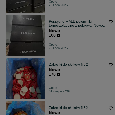
Opole
23 lipca 2026
Porządne MAŁE pojemniki
termoizolacyjne z pokrywą. Nowe
(12 szt.) i używane (16 szt.)
Nowe
100 zł
Opole
23 lipca 2026
Zakrętki do słoików fi 82
Nowe
170 zł
Opole
01 sierpnia 2026
Zakretki do słoików fi 82
Nowe