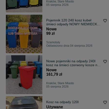
Kraków, Stare Miasto
05 sierpnia 2026
Pojemnik 120 240 kosz kubeł
śmieci odpady NOWY NIEMIECKI
MOCNY DOSTAWA
Nowe
99 zł
Szamotuły
Odświeżono dnia 04 sierpnia 2026
Nowe pojemniki na odpady 240l
kosz na śmieci czerwony kosze na
śmieci kosze na śmieci pojemnik na
Nowe
śmieci kosz na odpady kosze na
161,79 zł
śmieci
Kraków, Stare Miasto
05 sierpnia 2026
Kosz na odpady 120l
Używane