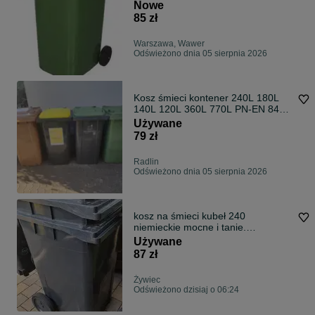
Nowe
85 zł
Warszawa, Wawer
Odświeżono dnia 05 sierpnia 2026
Kosz śmieci kontener 240L 180L
140L 120L 360L 770L PN-EN 840
Dostawa
Używane
79 zł
Radlin
Odświeżono dnia 05 sierpnia 2026
kosz na śmieci kubeł 240
niemieckie mocne i tanie.
BEZPŁATNY dowóz
Używane
87 zł
Żywiec
Odświeżono dzisiaj o 06:24