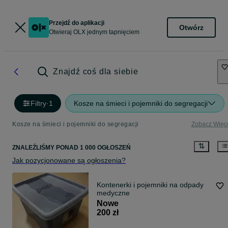
Przejdź do aplikacji
Otwórz
Otwieraj OLX jednym tapnięciem
Znajdź coś dla siebie
Filtry
·
1
Kosze na śmieci i pojemniki do segregacji
Kosze na śmieci i pojemniki do segregacji
Zobacz Więc
ZNALEŹLIŚMY
PONAD
1 000 OGŁOSZEŃ
Jak pozycjonowane są ogłoszenia?
Kontenerki i pojemniki na odpady
medyczne
Nowe
200 zł