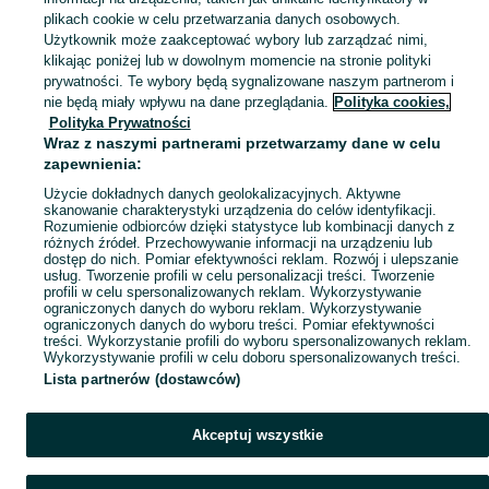
plikach cookie w celu przetwarzania danych osobowych.
Zobacz Więc
Sprzedaż koszy na śmieci i pojemników do segregacji w Polsce ▶️ Szeroki wybór modeli ✅ Nowe i używane w atrakcyjnych cenach ☝ Sprawdź oferty na OLX.pl!
Użytkownik może zaakceptować wybory lub zarządzać nimi,
klikając poniżej lub w dowolnym momencie na stronie polityki
prywatności. Te wybory będą sygnalizowane naszym partnerom i
Mapa kategorii
nie będą miały wpływu na dane przeglądania.
Polityka cookies,
Mapa miejscowości
Polityka Prywatności
Wraz z naszymi partnerami przetwarzamy dane w celu
Mapa ministron
zapewnienia:
Popularne wyszukiwania
Użycie dokładnych danych geolokalizacyjnych. Aktywne
skanowanie charakterystyki urządzenia do celów identyfikacji.
Rozumienie odbiorców dzięki statystyce lub kombinacji danych z
różnych źródeł. Przechowywanie informacji na urządzeniu lub
dostęp do nich. Pomiar efektywności reklam. Rozwój i ulepszanie
usług. Tworzenie profili w celu personalizacji treści. Tworzenie
profili w celu spersonalizowanych reklam. Wykorzystywanie
ograniczonych danych do wyboru reklam. Wykorzystywanie
ograniczonych danych do wyboru treści. Pomiar efektywności
treści. Wykorzystanie profili do wyboru spersonalizowanych reklam.
Wykorzystywanie profili w celu doboru spersonalizowanych treści.
Lista partnerów (dostawców)
Akceptuj wszystkie