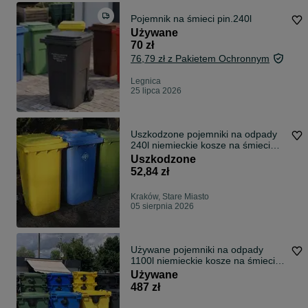
Pojemnik na śmieci pin.240l
Używane
70 zł
76,79 zł z Pakietem Ochronnym
Legnica
25 lipca 2026
Uszkodzone pojemniki na odpady
240l niemieckie kosze na śmieci
kosze na śmieci kosze na śmieci
Uszkodzone
pojemnik na śmieci kosz na odpady
52,84 zł
kosze na śmieci
Kraków, Stare Miasto
05 sierpnia 2026
Używane pojemniki na odpady
1100l niemieckie kosze na śmieci
kosze na śmieci kosze na śmieci
Używane
pojemnik na śmieci kosz na odpady
487 zł
kosze na śmieci