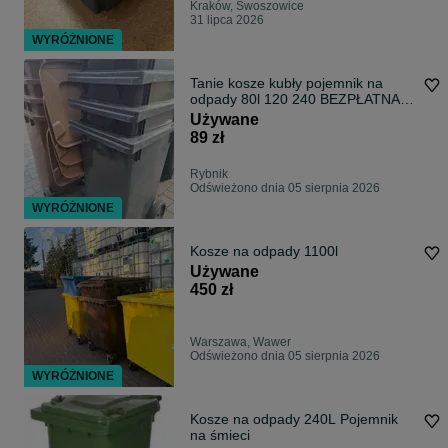
Kraków, Swoszowice
31 lipca 2026
WYRÓŻNIONE
Tanie kosze kubły pojemnik na
odpady 80l 120 240 BEZPŁATNA
DOSTAWA
Używane
89 zł
Rybnik
Odświeżono dnia 05 sierpnia 2026
WYRÓŻNIONE
Kosze na odpady 1100l
Używane
450 zł
Warszawa, Wawer
Odświeżono dnia 05 sierpnia 2026
WYRÓŻNIONE
Kosze na odpady 240L Pojemnik
na śmieci