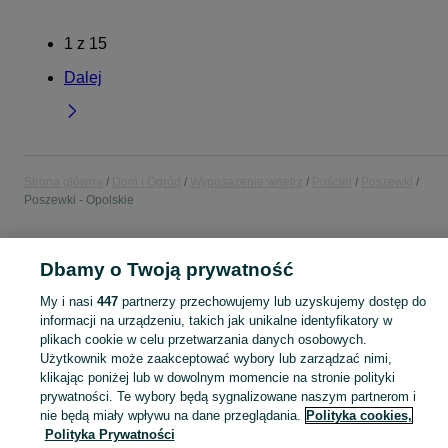
1
z
15
Dalej
Strona główna
Dom i Ogród
Wyposażenie wnętrz
Pościel
Poszewki
Poszewki - Opolskie
POLSKA » OPOLSKIE
Dbamy o Twoją prywatność
My i nasi
447
partnerzy przechowujemy lub uzyskujemy dostęp do
KATEGORIA
informacji na urządzeniu, takich jak unikalne identyfikatory w
plikach cookie w celu przetwarzania danych osobowych.
Zobacz Więc
Sprzedaż poszewek Opolskie ▶️ Szeroki wybór modeli, wzorów i rozmiarów ✅ Nowe i używane w atrakcyjnych cenach ☝ Sprawdź oferty i kupuj na OLX.pl!
Użytkownik może zaakceptować wybory lub zarządzać nimi,
klikając poniżej lub w dowolnym momencie na stronie polityki
prywatności. Te wybory będą sygnalizowane naszym partnerom i
Mapa kategorii
nie będą miały wpływu na dane przeglądania.
Polityka cookies,
Polityka Prywatności
Mapa miejscowości