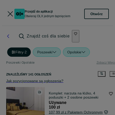
Przejdź do aplikacji
Otwórz
Otwieraj OLX jednym tapnięciem
Znajdź coś dla siebie
Filtry
·
2
Poszewki
Opolskie
Poszewki Opolskie
Zobacz Więc
ZNALEŹLIŚMY 141 OGŁOSZEŃ
Jak pozycjonowane są ogłoszenia?
Komplet: narzuta na łóżko, 4
poduszki + 2 osobne poszewki
Używane
100 zł
107,99 zł z Pakietem Ochronnym