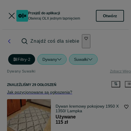
Przejdź do aplikacji
Otwórz
Otwieraj OLX jednym tapnięciem
Znajdź coś dla siebie
Filtry
·
2
Dywany
Suwałki
Dywany Suwałki
Zobacz Więc
ZNALEŹLIŚMY 29 OGŁOSZEŃ
Jak pozycjonowane są ogłoszenia?
Dywan kremowy pokojowy 1950 X
1350/ Lampka
Używane
115 zł