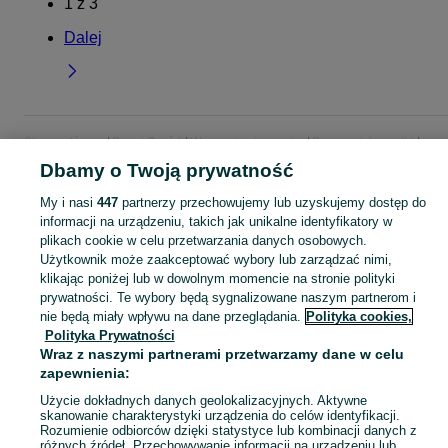
1
z
3
Dalej
Strona główna
Dom i Ogród
Wyposażenie wnętrz
Dywany i dywaniki
Dywany
Dywany - Podlaskie
Dywany - Suwałki
Dbamy o Twoją prywatność
My i nasi
447
partnerzy przechowujemy lub uzyskujemy dostęp do
KATEGORIA
informacji na urządzeniu, takich jak unikalne identyfikatory w
plikach cookie w celu przetwarzania danych osobowych.
Użytkownik może zaakceptować wybory lub zarządzać nimi,
Zobacz Więc
Sprzedaż dywanów Suwałki ▶️ Szeroki wybór kolorów, rozmiarów i materiałów ✅ Nowe i używane w atrakcyjnych cenach ☝ Sprawdź oferty i kupuj na OLX.pl!
klikając poniżej lub w dowolnym momencie na stronie polityki
prywatności. Te wybory będą sygnalizowane naszym partnerom i
Mapa kategorii
nie będą miały wpływu na dane przeglądania.
Polityka cookies,
Polityka Prywatności
Mapa miejscowości
Wraz z naszymi partnerami przetwarzamy dane w celu
Mapa ministron
zapewnienia:
Popularne wyszukiwania
Użycie dokładnych danych geolokalizacyjnych. Aktywne
skanowanie charakterystyki urządzenia do celów identyfikacji.
Rozumienie odbiorców dzięki statystyce lub kombinacji danych z
różnych źródeł. Przechowywanie informacji na urządzeniu lub