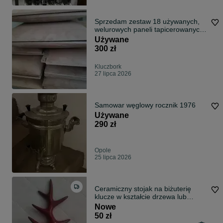
Sprzedam zestaw 18 używanych,
welurowych paneli tapicerowanych
- stan idealny koszt 300 zł do
Używane
negocjacji
300 zł
Kluczbork
27 lipca 2026
Samowar węglowy rocznik 1976
Używane
290 zł
Opole
25 lipca 2026
Ceramiczny stojak na biżuterię
klucze w kształcie drzewa lub
poroża nowy
Nowe
50 zł