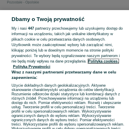
Pozostałe - Opolskie
POLSKA » OPOLSKIE
Dbamy o Twoją prywatność
My i nasi
447
partnerzy przechowujemy lub uzyskujemy dostęp do
KATEGORIA
informacji na urządzeniu, takich jak unikalne identyfikatory w
plikach cookie w celu przetwarzania danych osobowych.
Użytkownik może zaakceptować wybory lub zarządzać nimi,
Zobacz Więc
Sprzedaż pozostałych dekoracji do domu Opolskie ▶️ Szeroki wybór modeli ✅ Nowe i używane w atrakcyjnych cenach ☝ Sprawdź oferty na OLX.pl!
klikając poniżej lub w dowolnym momencie na stronie polityki
prywatności. Te wybory będą sygnalizowane naszym partnerom i
nie będą miały wpływu na dane przeglądania.
Polityka cookies,
Mapa kategorii
Polityka Prywatności
Mapa miejscowości
Wraz z naszymi partnerami przetwarzamy dane w celu
zapewnienia:
Mapa ministron
Popularne wyszukiwania
Użycie dokładnych danych geolokalizacyjnych. Aktywne
skanowanie charakterystyki urządzenia do celów identyfikacji.
Rozumienie odbiorców dzięki statystyce lub kombinacji danych z
różnych źródeł. Przechowywanie informacji na urządzeniu lub
dostęp do nich. Pomiar efektywności reklam. Rozwój i ulepszanie
usług. Tworzenie profili w celu personalizacji treści. Tworzenie
profili w celu spersonalizowanych reklam. Wykorzystywanie
ograniczonych danych do wyboru reklam. Wykorzystywanie
ograniczonych danych do wyboru treści. Pomiar efektywności
treści. Wykorzystanie profili do wyboru spersonalizowanych reklam.
Wykorzystywanie profili w celu doboru spersonalizowanych treści.