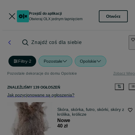
Przejdź do aplikacji
Otwórz
Otwieraj OLX jednym tapnięciem
Znajdź coś dla siebie
Filtry
·
2
Pozostałe
Opolskie
Pozostałe dekoracje do domu Opolskie
Zobacz Więc
ZNALEŹLIŚMY 139 OGŁOSZEŃ
Jak pozycjonowane są ogłoszenia?
Skóra, skórka, futro, skórki, skóry z
królika, królicze
Nowe
40 zł