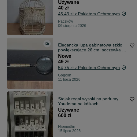
Używane
40 zł
45,43 zł z Pakietem Ochronnym
Paczków
06 sierpnia 2026
Elegancka lupa gabinetowa szkło
powiększające 26 cm, soczewka 10
cm
Nowe
49 zł
54,75 zł z Pakietem Ochronnym
Gogolin
11 lipca 2026
Stojak regał wysoki na perfumy
Youdema na kółkach
Używane
600 zł
Niemodlin
15 lipca 2026