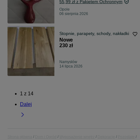
55,99 zł z Pakietem Ochronnym
Opole
06 sierpnia 2026
Stopnie, parapety, schody, nakładki
Nowe
230 zł
Namysłów
14 lipca 2026
1
z
14
Dalej
Strona główna
Dom i Ogród
Wyposażenie wnętrz
Dekoracje
Pozostałe