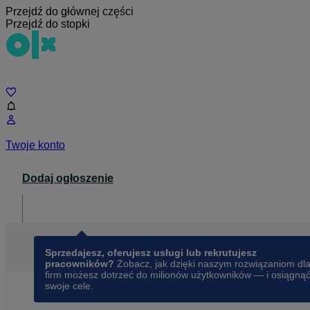
Przejdź do głównej części
Przejdź do stopki
Czat
Twoje konto
Dodaj ogłoszenie
Dla biznesu
opens in a new tab
Sprzedajesz, oferujesz usługi lub rekrutujesz
pracowników?
Zobacz, jak dzięki naszym rozwiązaniom dl
firm możesz dotrzeć do milionów użytkowników — i osiągną
swoje cele.