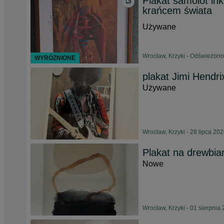
Plakat samolot in
krańcem świata
Używane
Wrocław, Krzyki - Odświeżono
WYRÓŻNIONE
plakat Jimi Hendr
Używane
Wrocław, Krzyki - 28 lipca 20
Plakat na drewbia
Nowe
Wrocław, Krzyki - 01 sierpnia