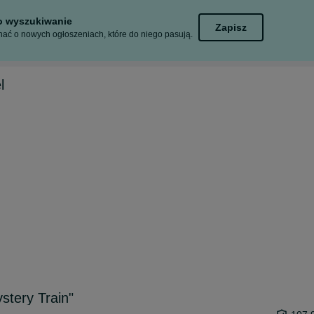
to wyszukiwanie
Zapisz
ać o nowych ogłoszeniach, które do niego pasują.
l
stery Train"