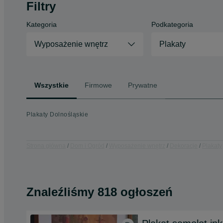
Filtry
Kategoria
Podkategoria
Wyposażenie wnętrz
Plakaty
Wszystkie
Firmowe
Prywatne
Plakaty Dolnośląskie
Strona główna
Dom i Ogród
Wyposażenie wnętrz
Dekoracje
Plakaty
Znaleźliśmy 818 ogłoszeń