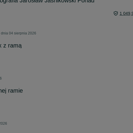
kografia Jarosław Jaśnikowski Ponad
1 049,
 dnia 04 sierpnia 2026
ix z ramą
26
nej ramie
 2026