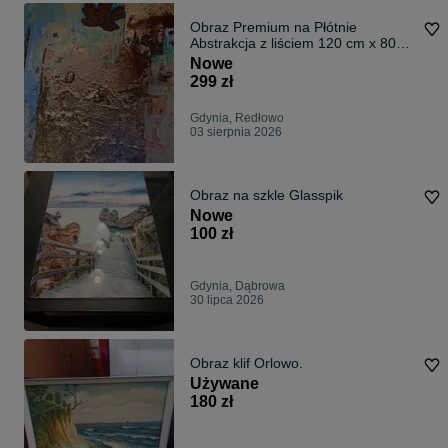
Obraz Premium na Płótnie
Abstrakcja z liściem 120 cm x 80
cm Drewniana rama.
Nowe
299 zł
Gdynia, Redłowo
03 sierpnia 2026
Obraz na szkle Glasspik
Nowe
100 zł
Gdynia, Dąbrowa
30 lipca 2026
Obraz klif Orlowo.
Używane
180 zł