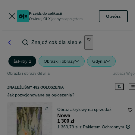
Przejdź do aplikacji
Otwórz
Otwieraj OLX jednym tapnięciem
Znajdź coś dla siebie
Filtry
·
2
Obrazki i obrazy
Gdynia
Obrazki i obrazy Gdynia
Zobacz Więc
ZNALEŹLIŚMY 482 OGŁOSZENIA
Jak pozycjonowane są ogłoszenia?
Obraz akrylowy na sprzedaż
Nowe
1 300 zł
1 363,79 zł z Pakietem Ochronnym