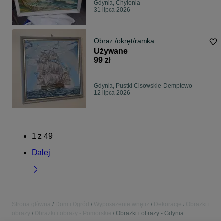
Gdynia, Chylonia
31 lipca 2026
Obraz /okręt/ramka
Używane
99 zł
Gdynia, Pustki Cisowskie-Demptowo
12 lipca 2026
1
z
49
Dalej
Strona główna
Dom i Ogród
Wyposażenie wnętrz
Dekoracje
Obrazki i
obrazy
Obrazki i obrazy - Pomorskie
Obrazki i obrazy - Gdynia