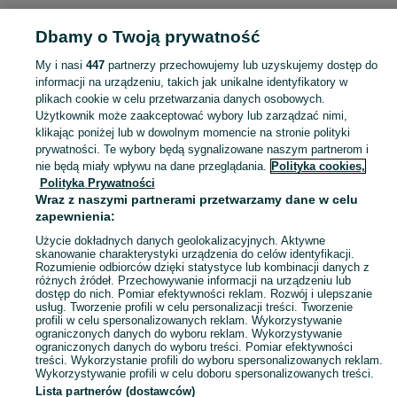
POLSKA » POMORSKIE » GDYNIA
Dbamy o Twoją prywatność
My i nasi
447
partnerzy przechowujemy lub uzyskujemy dostęp do
KATEGORIA
informacji na urządzeniu, takich jak unikalne identyfikatory w
plikach cookie w celu przetwarzania danych osobowych.
Użytkownik może zaakceptować wybory lub zarządzać nimi,
Zobacz Więc
Sprzedaż obrazków i obrazów Gdynia ▶️ Szeroki wybór technik i formatów ✅ Nowe i używane w atrakcyjnych cenach ☝ Sprawdź oferty i kupuj na OLX.pl!
klikając poniżej lub w dowolnym momencie na stronie polityki
prywatności. Te wybory będą sygnalizowane naszym partnerom i
nie będą miały wpływu na dane przeglądania.
Polityka cookies,
Mapa kategorii
Polityka Prywatności
Mapa miejscowości
Wraz z naszymi partnerami przetwarzamy dane w celu
zapewnienia:
Mapa ministron
Użycie dokładnych danych geolokalizacyjnych. Aktywne
Popularne wyszukiwania
skanowanie charakterystyki urządzenia do celów identyfikacji.
Rozumienie odbiorców dzięki statystyce lub kombinacji danych z
różnych źródeł. Przechowywanie informacji na urządzeniu lub
dostęp do nich. Pomiar efektywności reklam. Rozwój i ulepszanie
usług. Tworzenie profili w celu personalizacji treści. Tworzenie
profili w celu spersonalizowanych reklam. Wykorzystywanie
ograniczonych danych do wyboru reklam. Wykorzystywanie
ograniczonych danych do wyboru treści. Pomiar efektywności
treści. Wykorzystanie profili do wyboru spersonalizowanych reklam.
Wykorzystywanie profili w celu doboru spersonalizowanych treści.
Lista partnerów (dostawców)