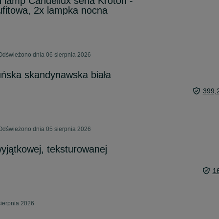
lamp Candellux seria Kroton -
ufitowa, 2x lampka nocna
Odświeżono dnia 06 sierpnia 2026
ńska skandynawska biała
399,
Odświeżono dnia 05 sierpnia 2026
yjątkowej, teksturowanej
1
sierpnia 2026