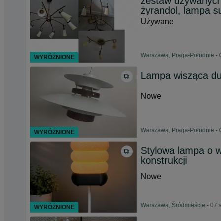
zestaw używanych 
żyrandol, lampa s
Używane
Warszawa, Praga-Południe - 
WYRÓŻNIONE
Lampa wisząca du
Nowe
Warszawa, Praga-Południe - 
WYRÓŻNIONE
Stylowa lampa o w
konstrukcji
Nowe
Warszawa, Śródmieście - 07 
WYRÓŻNIONE