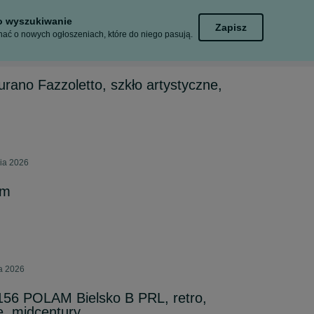
to wyszukiwanie
Zapisz
ać o nowych ogłoszeniach, które do niego pasują.
ano Fazzoletto, szkło artystyczne,
nia 2026
em
ca 2026
56 POLAM Bielsko B PRL, retro,
e, midcentury