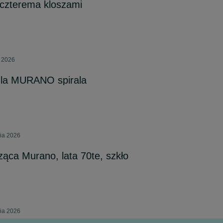
 czterema kloszami
a 2026
ula MURANO spirala
nia 2026
ąca Murano, lata 70te, szkło
nia 2026