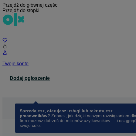
Przejdź do głównej części
Przejdź do stopki
Czat
Twoje konto
Dodaj ogłoszenie
Dla biznesu
opens in a new tab
Sprzedajesz, oferujesz usługi lub rekrutujesz
pracowników?
Zobacz, jak dzięki naszym rozwiązaniom dl
firm możesz dotrzeć do milionów użytkowników — i osiągną
swoje cele.