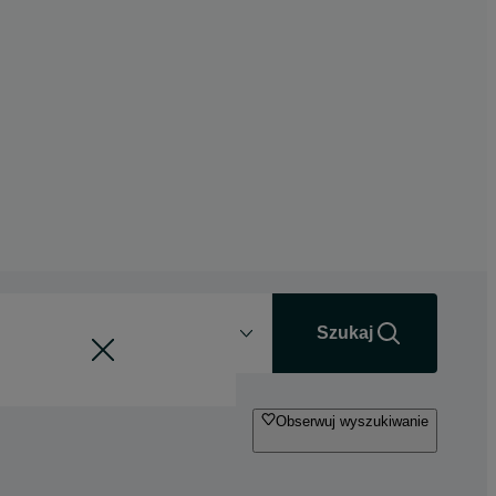
Odległość
+0 km
Szukaj
Obserwuj wyszukiwanie