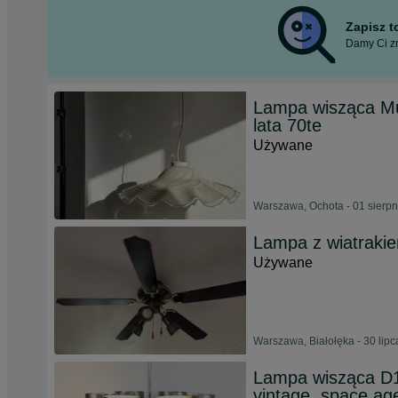
Zapisz 
Damy Ci zn
Lampa wisząca Mur
lata 70te
Używane
Warszawa, Ochota - 01 sierp
Lampa z wiatraki
Używane
Warszawa, Białołęka - 30 lip
Lampa wisząca D1
vintage, space ag