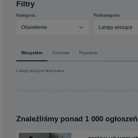
Filtry
Kategoria
Podkategoria
Oświetlenie
Lampy wiszące
Wszystkie
Firmowe
Prywatne
Lampy wiszące Warszawa
Strona główna
Dom i Ogród
Oświetlenie
Lampy
Lampy wiszące
La
Znaleźliśmy
ponad
1 000 ogłoszeń