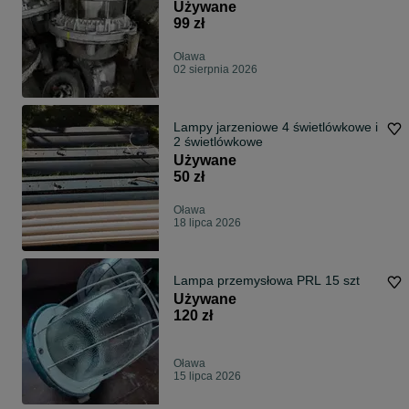
cotką)od 99 zł
Używane
99 zł
Oława
02 sierpnia 2026
Lampy jarzeniowe 4 świetlówkowe i
2 świetlówkowe
Używane
50 zł
Oława
18 lipca 2026
Lampa przemysłowa PRL 15 szt
Używane
120 zł
Oława
15 lipca 2026