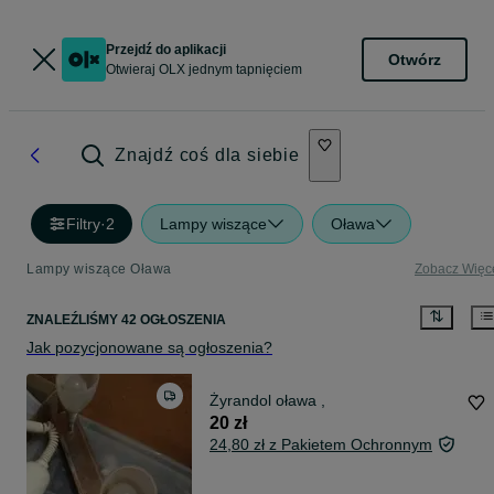
Przejdź do aplikacji
Otwórz
Otwieraj OLX jednym tapnięciem
Znajdź coś dla siebie
Filtry
·
2
Lampy wiszące
Oława
Lampy wiszące Oława
Zobacz Więc
ZNALEŹLIŚMY 42 OGŁOSZENIA
Jak pozycjonowane są ogłoszenia?
Żyrandol oława ,
20 zł
24,80 zł z Pakietem Ochronnym