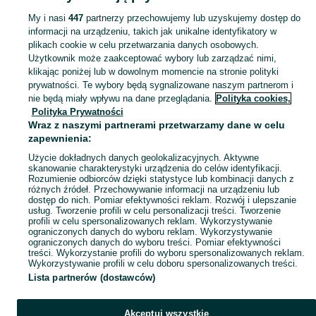
My i nasi
447
partnerzy przechowujemy lub uzyskujemy dostęp do
informacji na urządzeniu, takich jak unikalne identyfikatory w
KATEGORIA
plikach cookie w celu przetwarzania danych osobowych.
Użytkownik może zaakceptować wybory lub zarządzać nimi,
Zobacz Więc
Sprzedaż lamp wiszących Oława ▶️ Szeroki wybór różnych marek w atrakcyjnych cenach ✅ Nowe i używane ☝ Sprawdź oferty i kupuj tanio na OLX.pl!
klikając poniżej lub w dowolnym momencie na stronie polityki
prywatności. Te wybory będą sygnalizowane naszym partnerom i
nie będą miały wpływu na dane przeglądania.
Polityka cookies,
Mapa kategorii
Polityka Prywatności
Mapa miejscowości
Wraz z naszymi partnerami przetwarzamy dane w celu
zapewnienia:
Mapa ministron
Użycie dokładnych danych geolokalizacyjnych. Aktywne
Popularne wyszukiwania
skanowanie charakterystyki urządzenia do celów identyfikacji.
Rozumienie odbiorców dzięki statystyce lub kombinacji danych z
różnych źródeł. Przechowywanie informacji na urządzeniu lub
dostęp do nich. Pomiar efektywności reklam. Rozwój i ulepszanie
usług. Tworzenie profili w celu personalizacji treści. Tworzenie
profili w celu spersonalizowanych reklam. Wykorzystywanie
ograniczonych danych do wyboru reklam. Wykorzystywanie
ograniczonych danych do wyboru treści. Pomiar efektywności
treści. Wykorzystanie profili do wyboru spersonalizowanych reklam.
Wykorzystywanie profili w celu doboru spersonalizowanych treści.
Lista partnerów (dostawców)
Akceptuj wszystkie