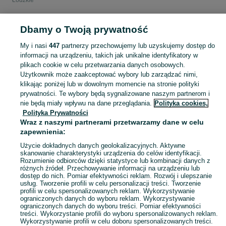
Łódzkie
POLSKA » ŁÓDZKIE
Dbamy o Twoją prywatność
My i nasi
447
partnerzy przechowujemy lub uzyskujemy dostęp do
KATEGORIA
informacji na urządzeniu, takich jak unikalne identyfikatory w
plikach cookie w celu przetwarzania danych osobowych.
Użytkownik może zaakceptować wybory lub zarządzać nimi,
Zobacz Więc
Sprzedaż kinkietów Łódzkie ▶️ Szeroki wybór różnych modeli i marek w atrakcyjnych cenach ✅ Nowe i używane ☝ Sprawdź oferty i kupuj tanio na OLX.pl!
klikając poniżej lub w dowolnym momencie na stronie polityki
prywatności. Te wybory będą sygnalizowane naszym partnerom i
nie będą miały wpływu na dane przeglądania.
Polityka cookies,
Mapa kategorii
Polityka Prywatności
Mapa miejscowości
Wraz z naszymi partnerami przetwarzamy dane w celu
zapewnienia:
Mapa ministron
Popularne wyszukiwania
Użycie dokładnych danych geolokalizacyjnych. Aktywne
skanowanie charakterystyki urządzenia do celów identyfikacji.
Rozumienie odbiorców dzięki statystyce lub kombinacji danych z
różnych źródeł. Przechowywanie informacji na urządzeniu lub
dostęp do nich. Pomiar efektywności reklam. Rozwój i ulepszanie
usług. Tworzenie profili w celu personalizacji treści. Tworzenie
profili w celu spersonalizowanych reklam. Wykorzystywanie
ograniczonych danych do wyboru reklam. Wykorzystywanie
ograniczonych danych do wyboru treści. Pomiar efektywności
treści. Wykorzystanie profili do wyboru spersonalizowanych reklam.
Wykorzystywanie profili w celu doboru spersonalizowanych treści.