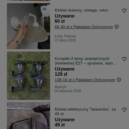
Kinkiet ścienny, vintage, retro
Używane
60 zł
66,40 zł z Pakietem Ochronnym
Łódź, Polesie
21 lipca 2026
Komplet 4 lamp zewnętrznych
Dostawa gratis
(kinkietów) E27 – sprawne, stan
bardzo dobry
Używane
129 zł
138,16 zł z Pakietem Ochronnym
Bądzyń
03 sierpnia 2026
Kinkiet elektryczny "latarenka", za
49 zł.
Używane
49 zł