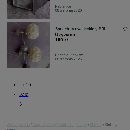
Pabianice
08 sierpnia 2026
Sprzedam dwa kinkiety PRL
Używane
160 zł
Chechło Pierwsze
08 sierpnia 2026
1
z
56
Dalej
Strona główna
Dom i Ogród
Oświetlenie
Lampy
Kinkiety
Kinkiety -