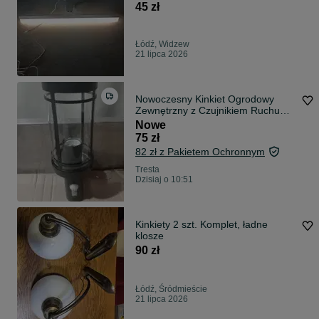
45 zł
Łódź, Widzew
21 lipca 2026
Nowoczesny Kinkiet Ogrodowy
Zewnętrzny z Czujnikiem Ruchu
E27 Czarny IP44
Nowe
75 zł
82 zł z Pakietem Ochronnym
Tresta
Dzisiaj o 10:51
Kinkiety 2 szt. Komplet, ładne
klosze
90 zł
Łódź, Śródmieście
21 lipca 2026