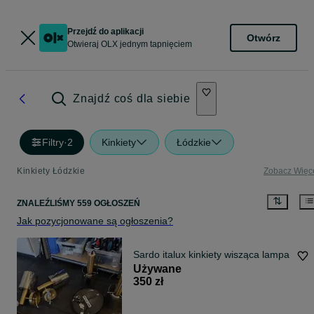
Przejdź do aplikacji
Otwórz
Otwieraj OLX jednym tapnięciem
Znajdź coś dla siebie
Filtry
·
2
Kinkiety
Łódzkie
Kinkiety Łódzkie
Zobacz Więc
ZNALEŹLIŚMY 559 OGŁOSZEŃ
Jak pozycjonowane są ogłoszenia?
Sardo italux kinkiety wisząca lampa
Używane
350 zł