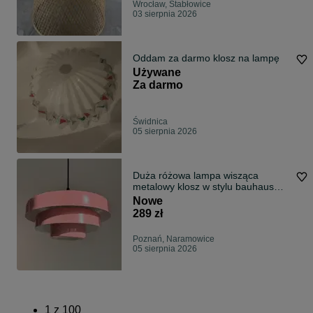
Wrocław, Stabłowice
03 sierpnia 2026
Oddam za darmo klosz na lampę
Używane
Za darmo
Świdnica
05 sierpnia 2026
Duża różowa lampa wisząca
metalowy klosz w stylu bauhaus
retro vintage
Nowe
289 zł
Poznań, Naramowice
05 sierpnia 2026
1
z
100