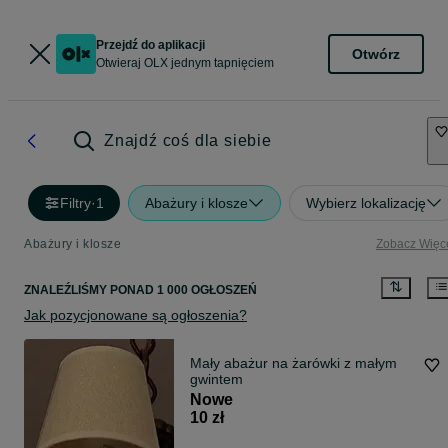
Przejdź do aplikacji
Otwórz
Otwieraj OLX jednym tapnięciem
Znajdź coś dla siebie
Filtry
·
1
Abażury i klosze
Wybierz lokalizację
Abażury i klosze
Zobacz Więc
ZNALEŹLIŚMY
PONAD
1 000 OGŁOSZEŃ
Jak pozycjonowane są ogłoszenia?
Mały abażur na żarówki z małym
gwintem
Nowe
10 zł