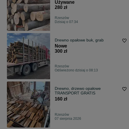
.BŁYSKAWICZNA REALIZACJA
Używane
zamówień !!
280 zł
Rzeszów
Dzisiaj o 07:34
Drewno opałowe buk, grab
Nowe
300 zł
Rzeszów
Odświeżono dzisiaj o 08:13
Drewno, drzewo opałowe
TRANSPORT GRATIS
160 zł
Rzeszów
07 sierpnia 2026