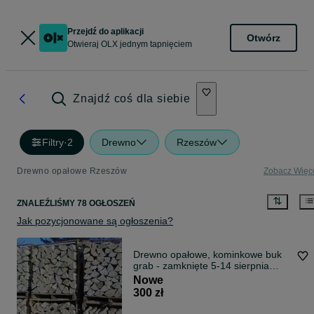
Przejdź do aplikacji
Otwórz
Otwieraj OLX jednym tapnięciem
Znajdź coś dla siebie
Filtry
·
2
Drewno
Rzeszów
Drewno opałowe Rzeszów
Zobacz Więc
ZNALEŹLIŚMY 78 OGŁOSZEŃ
Jak pozycjonowane są ogłoszenia?
Drewno opałowe, kominkowe buk
grab - zamknięte 5-14 sierpnia
(urlop)
Nowe
300 zł