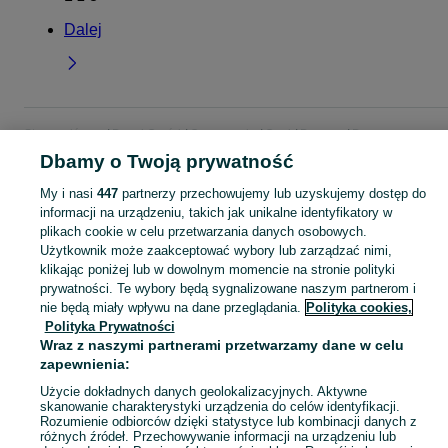
Dalej
Strona główna
Dom i Ogród
Ogrzewanie
Opał
Drewno
Drewno -
Podkarpackie
Drewno - Rzeszów
Dbamy o Twoją prywatność
My i nasi
447
partnerzy przechowujemy lub uzyskujemy dostęp do
KATEGORIA
informacji na urządzeniu, takich jak unikalne identyfikatory w
plikach cookie w celu przetwarzania danych osobowych.
Użytkownik może zaakceptować wybory lub zarządzać nimi,
Zobacz Więc
Sprzedaż drewna opałowego Rzeszów ▶️ brzozowe, dębowe, różne rozmiary ✅ Szeroki wybór w atrakcyjnych cenach ☝ Przeglądaj ogłoszenia na OLX.pl!
klikając poniżej lub w dowolnym momencie na stronie polityki
prywatności. Te wybory będą sygnalizowane naszym partnerom i
nie będą miały wpływu na dane przeglądania.
Polityka cookies,
Mapa kategorii
Polityka Prywatności
Mapa miejscowości
Wraz z naszymi partnerami przetwarzamy dane w celu
Mapa ministron
zapewnienia:
Popularne wyszukiwania
Użycie dokładnych danych geolokalizacyjnych. Aktywne
skanowanie charakterystyki urządzenia do celów identyfikacji.
Rozumienie odbiorców dzięki statystyce lub kombinacji danych z
różnych źródeł. Przechowywanie informacji na urządzeniu lub