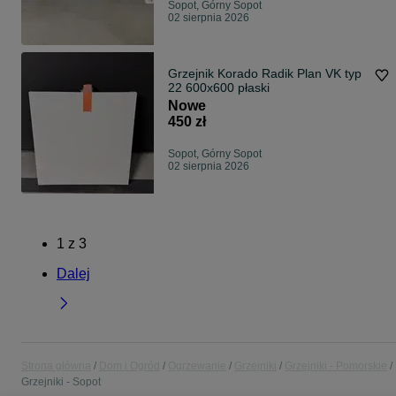
Sopot, Górny Sopot
02 sierpnia 2026
Grzejnik Korado Radik Plan VK typ
22 600x600 płaski
Nowe
450 zł
Sopot, Górny Sopot
02 sierpnia 2026
1
z
3
Dalej
Strona główna
Dom i Ogród
Ogrzewanie
Grzejniki
Grzejniki - Pomorskie
Grzejniki - Sopot