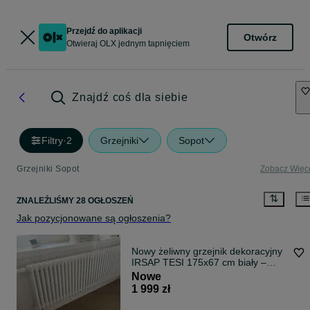
Przejdź do aplikacji
Otwórz
Otwieraj OLX jednym tapnięciem
Znajdź coś dla siebie
Filtry
·
2
Grzejniki
Sopot
Grzejniki Sopot
Zobacz Więc
ZNALEŹLIŚMY 28 OGŁOSZEŃ
Jak pozycjonowane są ogłoszenia?
Nowy żeliwny grzejnik dekoracyjny
IRSAP TESI 175x67 cm biały –
premium, nieużywany klasyczny
Nowe
styl francuski
1 999 zł