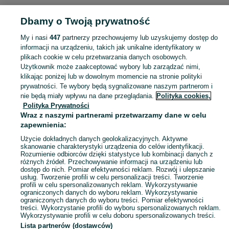
POLSKA » POMORSKIE » SOPOT
Dbamy o Twoją prywatność
My i nasi
447
partnerzy przechowujemy lub uzyskujemy dostęp do
KATEGORIA
informacji na urządzeniu, takich jak unikalne identyfikatory w
plikach cookie w celu przetwarzania danych osobowych.
Użytkownik może zaakceptować wybory lub zarządzać nimi,
Zobacz Więc
Sprzedaż grzejników Sopot ▶️ Szeroki wybór różnych marek w atrakcyjnych cenach ✅ Nowe i używane ☝ Sprawdź oferty i kupuj tanio na OLX.pl!
klikając poniżej lub w dowolnym momencie na stronie polityki
prywatności. Te wybory będą sygnalizowane naszym partnerom i
nie będą miały wpływu na dane przeglądania.
Polityka cookies,
Mapa kategorii
Polityka Prywatności
Mapa miejscowości
Wraz z naszymi partnerami przetwarzamy dane w celu
zapewnienia:
Mapa ministron
Użycie dokładnych danych geolokalizacyjnych. Aktywne
Popularne wyszukiwania
skanowanie charakterystyki urządzenia do celów identyfikacji.
Rozumienie odbiorców dzięki statystyce lub kombinacji danych z
różnych źródeł. Przechowywanie informacji na urządzeniu lub
dostęp do nich. Pomiar efektywności reklam. Rozwój i ulepszanie
usług. Tworzenie profili w celu personalizacji treści. Tworzenie
profili w celu spersonalizowanych reklam. Wykorzystywanie
ograniczonych danych do wyboru reklam. Wykorzystywanie
ograniczonych danych do wyboru treści. Pomiar efektywności
treści. Wykorzystanie profili do wyboru spersonalizowanych reklam.
Wykorzystywanie profili w celu doboru spersonalizowanych treści.
Lista partnerów (dostawców)