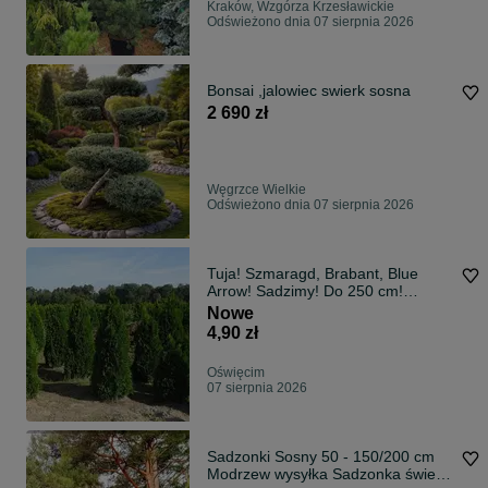
Kraków, Wzgórza Krzesławickie
Odświeżono dnia 07 sierpnia 2026
Bonsai ,jalowiec swierk sosna
2 690 zł
Węgrzce Wielkie
Odświeżono dnia 07 sierpnia 2026
Tuja! Szmaragd, Brabant, Blue
Arrow! Sadzimy! Do 250 cm!
Dowóz!
Nowe
4,90 zł
Oświęcim
07 sierpnia 2026
Sadzonki Sosny 50 - 150/200 cm
Modrzew wysyłka Sadzonka świerk