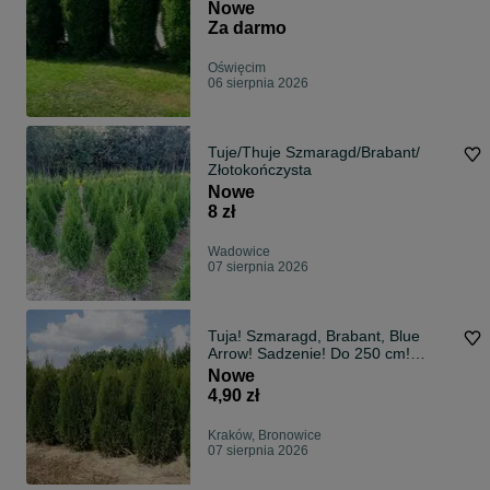
Nowe
Za darmo
Oświęcim
06 sierpnia 2026
Tuje/Thuje Szmaragd/Brabant/
Złotokończysta
Nowe
8 zł
Wadowice
07 sierpnia 2026
Tuja! Szmaragd, Brabant, Blue
Arrow! Sadzenie! Do 250 cm!
Dostawa PL!
Nowe
4,90 zł
Kraków, Bronowice
07 sierpnia 2026