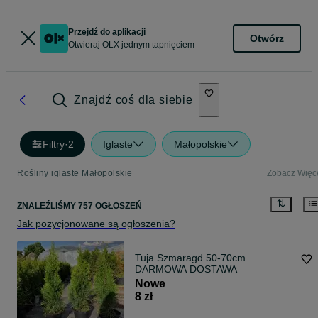
Przejdź do aplikacji
Otwórz
Otwieraj OLX jednym tapnięciem
Znajdź coś dla siebie
Filtry
·
2
Iglaste
Małopolskie
Rośliny iglaste Małopolskie
Zobacz Więc
ZNALEŹLIŚMY 757 OGŁOSZEŃ
Jak pozycjonowane są ogłoszenia?
Tuja Szmaragd 50-70cm
DARMOWA DOSTAWA
Nowe
8 zł