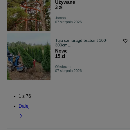
jodła
Używane
3 zł
Jamna
07 sierpnia 2026
Tuja szmaragd,brabant 100-
300cm,
dowozimy,sadzimy,Producent
Nowe
15 zł
Oświęcim
07 sierpnia 2026
1
z
76
Dalej