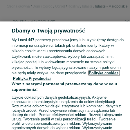
Strona główna
Dom i Ogród
Ogród
Rośliny
Iglaste
Iglaste - Małopolskie
POLSKA » MAŁOPOLSKIE
Dbamy o Twoją prywatność
KATEGORIA
My i nasi
447
partnerzy przechowujemy lub uzyskujemy dostęp do
informacji na urządzeniu, takich jak unikalne identyfikatory w
plikach cookie w celu przetwarzania danych osobowych.
Zobacz Więc
Sprzedaż roślin iglastych Małopolskie ✅ Szeroki wybór ofert w atrakcyjnych cenach od różnych sprzedawców ☝ Sprawdź ogłoszenia online na OLX.pl!
Użytkownik może zaakceptować wybory lub zarządzać nimi,
klikając poniżej lub w dowolnym momencie na stronie polityki
Mapa kategorii
prywatności. Te wybory będą sygnalizowane naszym partnerom i
nie będą miały wpływu na dane przeglądania.
Polityka cookies,
Mapa miejscowości
Polityka Prywatności
Mapa ministron
Wraz z naszymi partnerami przetwarzamy dane w celu
zapewnienia:
Popularne wyszukiwania
Użycie dokładnych danych geolokalizacyjnych. Aktywne
skanowanie charakterystyki urządzenia do celów identyfikacji.
Rozumienie odbiorców dzięki statystyce lub kombinacji danych z
różnych źródeł. Przechowywanie informacji na urządzeniu lub
dostęp do nich. Pomiar efektywności reklam. Rozwój i ulepszanie
usług. Tworzenie profili w celu personalizacji treści. Tworzenie
profili w celu spersonalizowanych reklam. Wykorzystywanie
ograniczonych danych do wyboru reklam. Wykorzystywanie