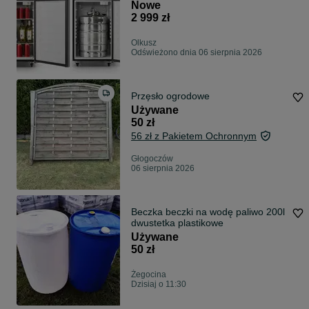
ROLLBAR Chłodziarka do piwa keg
Nowe
Z NALEWAKIEM Dystrybutor
2 999 zł
NOWY TYP A Komplet WYSYŁKA
OD RĘKI
Olkusz
Odświeżono dnia 06 sierpnia 2026
Przęsło ogrodowe
Używane
50 zł
56 zł z Pakietem Ochronnym
Głogoczów
06 sierpnia 2026
Beczka beczki na wodę paliwo 200l
dwustetka plastikowe
Używane
50 zł
Żegocina
Dzisiaj o 11:30