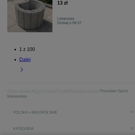
13 zł
Limanowa
Dzisiaj o 09:37
1
z
100
Dalej
Strona główna
Dom i Ogród
Ogród
Pozostałe Ogród
Pozostałe Ogród -
Małopolskie
POLSKA » MAŁOPOLSKIE
KATEGORIA