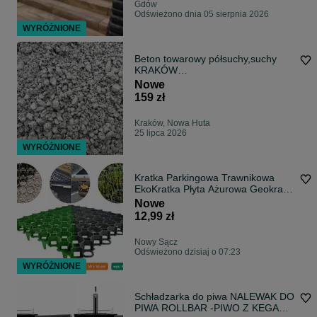
Gdów
Odświeżono dnia 05 sierpnia 2026
WYRÓŻNIONE
Beton towarowy półsuchy,suchy
KRAKÓW
(B15,B20,B25,chudziak,na
Nowe
wylewke)
159 zł
Kraków, Nowa Huta
25 lipca 2026
WYRÓŻNIONE
Kratka Parkingowa Trawnikowa
EkoKratka Płyta Ażurowa Geokrata
Parking
Nowe
12,99 zł
Nowy Sącz
Odświeżono dzisiaj o 07:23
WYRÓŻNIONE
Schładzarka do piwa NALEWAK DO
PIWA ROLLBAR -PIWO Z KEGA