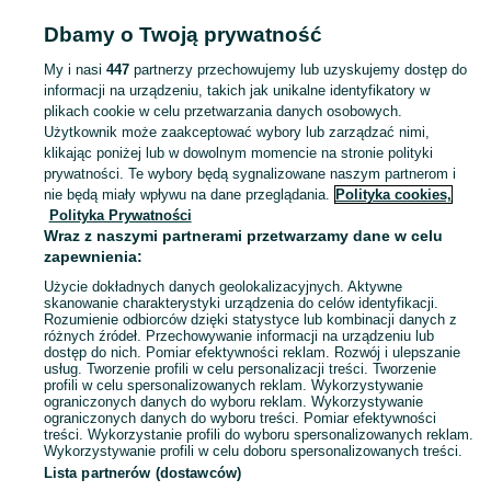
Popularne wyszukiwania
Dbamy o Twoją prywatność
baner reklamowy
My i nasi
447
partnerzy przechowujemy lub uzyskujemy dostęp do
informacji na urządzeniu, takich jak unikalne identyfikatory w
plikach cookie w celu przetwarzania danych osobowych.
Zobacz Więc
Sprzedaż pozostałych artykułów ogrodowych Małopolskie ▶️ Sadzonki i rośliny ✅ Nowe i używane w atrakcyjnych cenach ☝ Sprawdź oferty na OLX.pl!
Użytkownik może zaakceptować wybory lub zarządzać nimi,
klikając poniżej lub w dowolnym momencie na stronie polityki
prywatności. Te wybory będą sygnalizowane naszym partnerom i
Mapa kategorii
nie będą miały wpływu na dane przeglądania.
Polityka cookies,
Mapa miejscowości
Polityka Prywatności
Mapa ministron
Wraz z naszymi partnerami przetwarzamy dane w celu
zapewnienia:
Popularne wyszukiwania
Użycie dokładnych danych geolokalizacyjnych. Aktywne
skanowanie charakterystyki urządzenia do celów identyfikacji.
Rozumienie odbiorców dzięki statystyce lub kombinacji danych z
różnych źródeł. Przechowywanie informacji na urządzeniu lub
dostęp do nich. Pomiar efektywności reklam. Rozwój i ulepszanie
usług. Tworzenie profili w celu personalizacji treści. Tworzenie
profili w celu spersonalizowanych reklam. Wykorzystywanie
ograniczonych danych do wyboru reklam. Wykorzystywanie
ograniczonych danych do wyboru treści. Pomiar efektywności
treści. Wykorzystanie profili do wyboru spersonalizowanych reklam.
Wykorzystywanie profili w celu doboru spersonalizowanych treści.
Lista partnerów (dostawców)