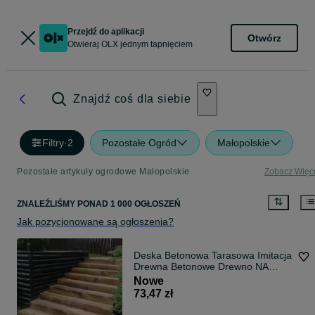
Przejdź do aplikacji
Otwórz
Otwieraj OLX jednym tapnięciem
Znajdź coś dla siebie
Filtry
·
2
Pozostałe Ogród
Małopolskie
Pozostałe artykuły ogrodowe Małopolskie
Zobacz Więc
ZNALEŹLIŚMY
PONAD
1 000 OGŁOSZEŃ
Jak pozycjonowane są ogłoszenia?
Deska Betonowa Tarasowa Imitacja
Drewna Betonowe Drewno NA
WYMIAR DOSTAWA
Nowe
73,47 zł