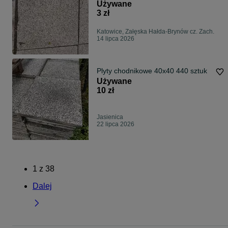
Używane
3 zł
Katowice, Załęska Hałda-Brynów cz. Zach.
14 lipca 2026
Plyty chodnikowe 40x40 440 sztuk
Używane
10 zł
Jasienica
22 lipca 2026
1
z
38
Dalej