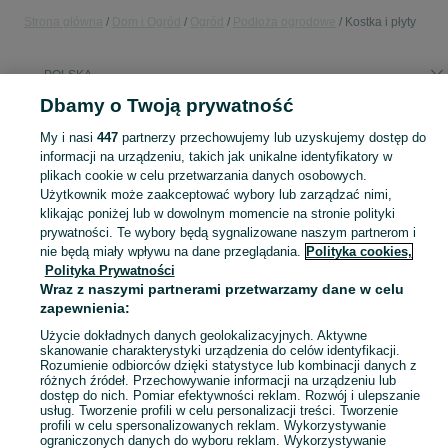
Strona główna
Dom i Ogród
Ogród
Podłoża ogrodowe
Kostka i płyty
POLSKA
Dbamy o Twoją prywatność
KATEGORIA
My i nasi
447
partnerzy przechowujemy lub uzyskujemy dostęp do
informacji na urządzeniu, takich jak unikalne identyfikatory w
plikach cookie w celu przetwarzania danych osobowych.
Zobacz Więc
Sprzedaż kostki i płyt ogrodowych w Polsce ▶️ betonowe, kamienne, różne kolory i rozmiary ✅ Szeroki wybór w atrakcyjnych cenach ☝ Sprawdź oferty na OLX.pl!
Użytkownik może zaakceptować wybory lub zarządzać nimi,
klikając poniżej lub w dowolnym momencie na stronie polityki
Mapa kategorii
prywatności. Te wybory będą sygnalizowane naszym partnerom i
nie będą miały wpływu na dane przeglądania.
Polityka cookies,
Mapa miejscowości
Polityka Prywatności
Mapa ministron
Wraz z naszymi partnerami przetwarzamy dane w celu
zapewnienia:
Popularne wyszukiwania
Użycie dokładnych danych geolokalizacyjnych. Aktywne
skanowanie charakterystyki urządzenia do celów identyfikacji.
Rozumienie odbiorców dzięki statystyce lub kombinacji danych z
różnych źródeł. Przechowywanie informacji na urządzeniu lub
dostęp do nich. Pomiar efektywności reklam. Rozwój i ulepszanie
usług. Tworzenie profili w celu personalizacji treści. Tworzenie
profili w celu spersonalizowanych reklam. Wykorzystywanie
ograniczonych danych do wyboru reklam. Wykorzystywanie