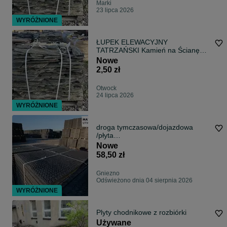
Marki
23 lipca 2026
WYRÓŻNIONE
ŁUPEK ELEWACYJNY
TATRZAŃSKI Kamień na Ścianę
Kominek Schody Taras Okładzina
Nowe
Dzikówka Elewacja Łupek
2,50 zł
Szarogłazowy Szarogłaz Oliwkowy
Płyty Kamienne
Otwock
24 lipca 2026
WYRÓŻNIONE
droga tymczasowa/dojazdowa
/płyta
chodnikowa/utwardzająca/mata
Nowe
drogowa
58,50 zł
Gniezno
Odświeżono dnia 04 sierpnia 2026
WYRÓŻNIONE
Plyty chodnikowe z rozbiórki
Używane