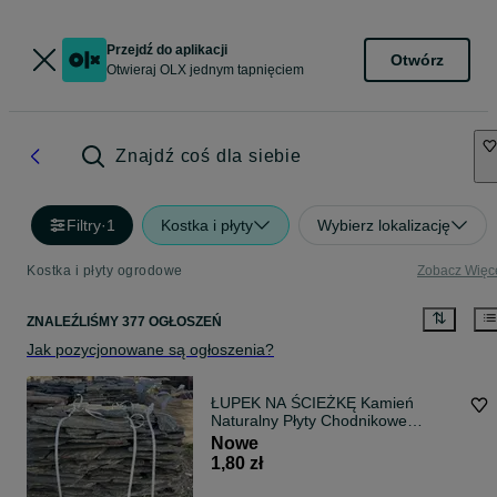
Przejdź do aplikacji
Otwórz
Otwieraj OLX jednym tapnięciem
Znajdź coś dla siebie
Filtry
·
1
Kostka i płyty
Wybierz lokalizację
Kostka i płyty ogrodowe
Zobacz Więc
ZNALEŹLIŚMY 377 OGŁOSZEŃ
Jak pozycjonowane są ogłoszenia?
ŁUPEK NA ŚCIEŻKĘ Kamień
Naturalny Płyty Chodnikowe
Kaskadowe Oczko Wodne Taras
Nowe
Schody Kamień Elewcyjny
1,80 zł
Okładzina Dzikówka Łupek
Szarogłazowy Szarogłaz