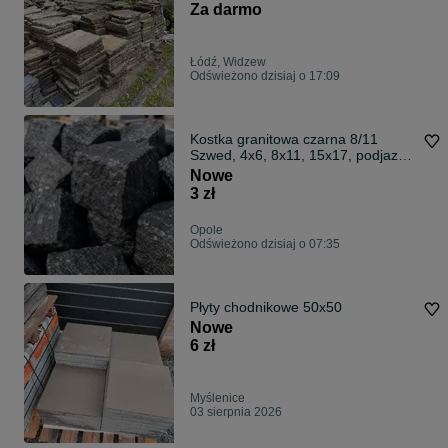
Za darmo
Łódź, Widzew
Odświeżono dzisiaj o 17:09
Kostka granitowa czarna 8/11
Szwed, 4x6, 8x11, 15x17, podjazd,
parking, granit czarny, czerwona
Nowe
Kamień Ozdobny Kruszywo
3 zł
Ogrodowe Transport HDS Dostawa
Opole
Odświeżono dzisiaj o 07:35
Płyty chodnikowe 50x50
Nowe
6 zł
Myślenice
03 sierpnia 2026