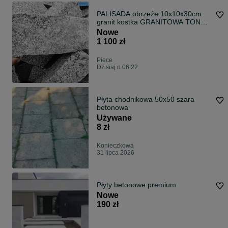
PALISADA obrzeże 10x10x30cm
granit kostka GRANITOWA TONA
WYSYŁKA !!
Nowe
1 100 zł
Piece
Dzisiaj o 06:22
Płyta chodnikowa 50x50 szara
betonowa
Używane
8 zł
Konieczkowa
31 lipca 2026
Płyty betonowe premium
Nowe
190 zł