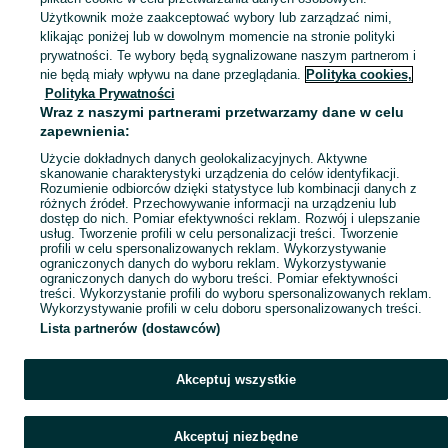
Zobacz Więc
Sprzedaż pozostałych kosiarek w Polsce ▶️ Szeroki wybór nowoczesnych modeli i marek ✅ Nowe i używane w atrakcyjnych cenach ☝ Sprawdź oferty na OLX.pl!
Użytkownik może zaakceptować wybory lub zarządzać nimi,
klikając poniżej lub w dowolnym momencie na stronie polityki
prywatności. Te wybory będą sygnalizowane naszym partnerom i
Mapa kategorii
nie będą miały wpływu na dane przeglądania.
Polityka cookies,
Mapa miejscowości
Polityka Prywatności
Wraz z naszymi partnerami przetwarzamy dane w celu
Mapa ministron
zapewnienia:
Popularne wyszukiwania
Użycie dokładnych danych geolokalizacyjnych. Aktywne
skanowanie charakterystyki urządzenia do celów identyfikacji.
Rozumienie odbiorców dzięki statystyce lub kombinacji danych z
różnych źródeł. Przechowywanie informacji na urządzeniu lub
dostęp do nich. Pomiar efektywności reklam. Rozwój i ulepszanie
usług. Tworzenie profili w celu personalizacji treści. Tworzenie
profili w celu spersonalizowanych reklam. Wykorzystywanie
ograniczonych danych do wyboru reklam. Wykorzystywanie
ograniczonych danych do wyboru treści. Pomiar efektywności
treści. Wykorzystanie profili do wyboru spersonalizowanych reklam.
Wykorzystywanie profili w celu doboru spersonalizowanych treści.
Lista partnerów (dostawców)
Akceptuj wszystkie
Akceptuj niezbędne