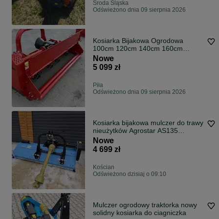
Środa Śląska
Odświeżono dnia 09 sierpnia 2026
Kosiarka Bijakowa Ogrodowa
100cm 120cm 140cm 160cm
180cm 200cm 220cm 240cm
Nowe
POLSKA 1,0m 1,2m 1,4m 1,6m
5 099 zł
1,8m 2m 2-2m 2-4m
Piła
Odświeżono dnia 09 sierpnia 2026
Kosiarka bijakowa mulczer do trawy
nieużytków Agrostar AS135
gwarancja dostawa cała Polska
Nowe
4 699 zł
Kościan
Odświeżono dzisiaj o 09:10
Mulczer ogrodowy traktorka nowy
solidny kosiarka do ciagniczka