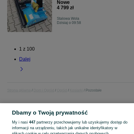
Nowe
4 799 zł
Stalowa Wola
Dzisiaj o 09:58
1
z
100
Dalej
Strona główna
Dom i Ogród
Ogród
Kosiarki
Pozostałe
POLSKA
Dbamy o Twoją prywatność
My i nasi
447
partnerzy przechowujemy lub uzyskujemy dostęp do
KATEGORIA
informacji na urządzeniu, takich jak unikalne identyfikatory w
plikach cookie w celu przetwarzania danych osobowych.