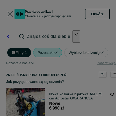
Przejdź do aplikacji
Otwórz
Otwieraj OLX jednym tapnięciem
Znajdź coś dla siebie
Filtry
·
1
Pozostałe
Wybierz lokalizację
Pozostałe kosiarki
Zobacz Więc
ZNALEŹLIŚMY
PONAD
1 000 OGŁOSZEŃ
Jak pozycjonowane są ogłoszenia?
Nowa kosiarka bijakowa AM 175
cm Agrostar GWARANCJA
Nowe
6 990 zł