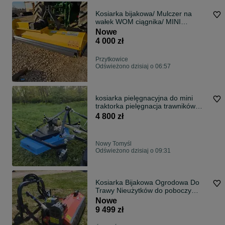
Kosiarka bijakowa/ Mulczer na
wałek WOM ciągnika/ MINI
traktorka DOWÓZ
Nowe
4 000 zł
Przytkowice
Odświeżono dzisiaj o 06:57
kosiarka pielęgnacyjna do mini
traktorka pielęgnacja trawników
ogrodów
4 800 zł
Nowy Tomyśl
Odświeżono dzisiaj o 09:31
Kosiarka Bijakowa Ogrodowa Do
Trawy Nieużytków do poboczy
rowów skarp 125cm 145cm 165cm
Nowe
9 499 zł