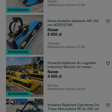
Rusiec
Odświeżono dzisiaj o 07:38
WYRÓŻNIONE
Nowa kosiarka bijakowa AM 155
cm AGROSTAR
Nowe
6 850 zł
Tychowo
Odświeżono dzisiaj o 07:38
WYRÓŻNIONE
Kosiarka bijakowa do ciągnika/
traktorka/ Mulczer do trawy/
nieużytków na młotkach/ różne
Nowe
szerokości od 95cm do 2m
4 000 zł
Borowa
Odświeżono dzisiaj o 08:06
WYRÓŻNIONE
Kosiarka Bijakowa Ogrodowa Do
Trawy Nieużytków 95 do 290 cm