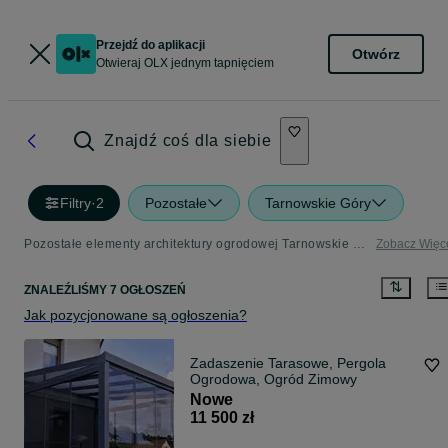
Przejdź do aplikacji
Otwórz
Otwieraj OLX jednym tapnięciem
Znajdź coś dla siebie
Filtry
·
2
Pozostałe
Tarnowskie Góry
Pozostałe elementy architektury ogrodowej Tarnowskie Góry
Zobacz Więc
ZNALEŹLIŚMY 7 OGŁOSZEŃ
Jak pozycjonowane są ogłoszenia?
Zadaszenie Tarasowe, Pergola
Ogrodowa, Ogród Zimowy
Nowe
11 500 zł