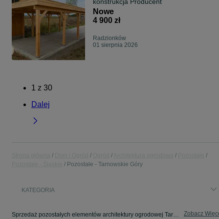
konstrukcja Producent
Nowe
4 900 zł
Radzionków
01 sierpnia 2026
1
z
30
Dalej
Strona główna
Dom i Ogród
Ogród
Architektura ogrodowa
Pozostałe
Pozostałe - Śląskie
Pozostałe - Tarnowskie Góry
KATEGORIA
Zobacz Więc
Sprzedaż pozostałych elementów architektury ogrodowej Tarnowskie Góry ▶️ Bogaty wybór ✅ Nowe i używane w atrakcyjnych cenach ☝ Sprawdź oferty na OLX.pl!