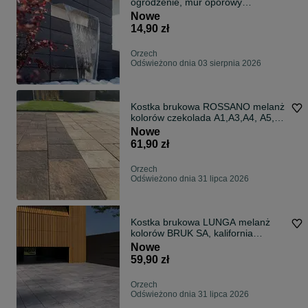
ogrodzenie, mur oporowy
POLBRUK
Nowe
14,90 zł
Orzech
Odświeżono dnia 03 sierpnia 2026
Kostka brukowa ROSSANO melanż
kolorów czekolada A1,A3,A4, A5,
KOST-BET
Nowe
61,90 zł
Orzech
Odświeżono dnia 31 lipca 2026
Kostka brukowa LUNGA melanż
kolorów BRUK SA, kalifornia
PROMOCJA HIT!
Nowe
59,90 zł
Orzech
Odświeżono dnia 31 lipca 2026