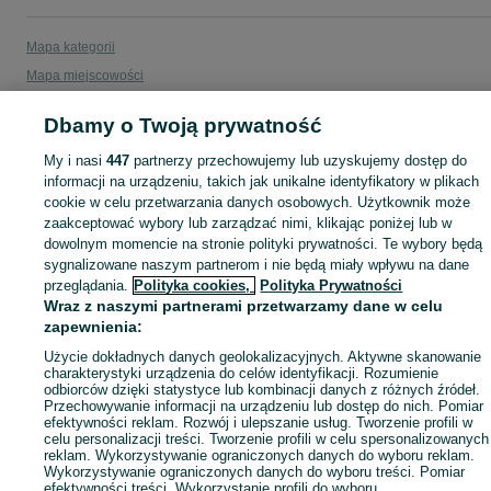
Mapa kategorii
Mapa miejscowości
Mapa ministron
Dbamy o Twoją prywatność
Popularne wyszukiwania
My i nasi
447
partnerzy przechowujemy lub uzyskujemy dostęp do
informacji na urządzeniu, takich jak unikalne identyfikatory w plikach
cookie w celu przetwarzania danych osobowych. Użytkownik może
zaakceptować wybory lub zarządzać nimi, klikając poniżej lub w
dowolnym momencie na stronie polityki prywatności. Te wybory będą
sygnalizowane naszym partnerom i nie będą miały wpływu na dane
przeglądania.
Polityka cookies,
Polityka Prywatności
Wraz z naszymi partnerami przetwarzamy dane w celu
zapewnienia:
Użycie dokładnych danych geolokalizacyjnych. Aktywne skanowanie
charakterystyki urządzenia do celów identyfikacji. Rozumienie
odbiorców dzięki statystyce lub kombinacji danych z różnych źródeł.
Przechowywanie informacji na urządzeniu lub dostęp do nich. Pomiar
efektywności reklam. Rozwój i ulepszanie usług. Tworzenie profili w
celu personalizacji treści. Tworzenie profili w celu spersonalizowanych
reklam. Wykorzystywanie ograniczonych danych do wyboru reklam.
Wykorzystywanie ograniczonych danych do wyboru treści. Pomiar
efektywności treści. Wykorzystanie profili do wyboru