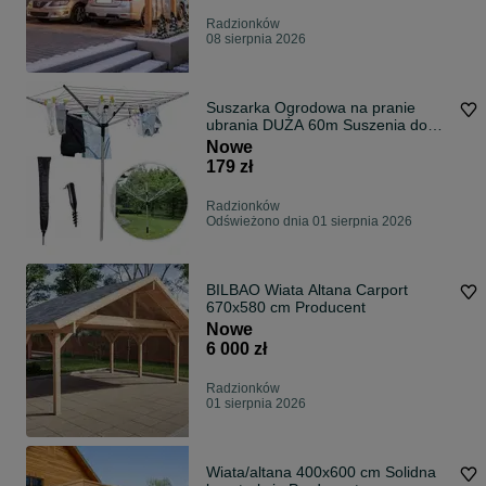
Radzionków
08 sierpnia 2026
Suszarka Ogrodowa na pranie
ubrania DUŻA 60m Suszenia do
ogrodu zewnętrzna składana
Nowe
ŚWIDER + POKROWIEC
179 zł
Radzionków
Odświeżono dnia 01 sierpnia 2026
BILBAO Wiata Altana Carport
670x580 cm Producent
Nowe
6 000 zł
Radzionków
01 sierpnia 2026
Wiata/altana 400x600 cm Solidna