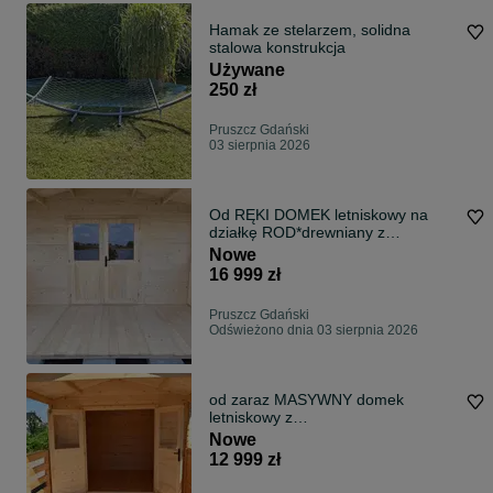
Hamak ze stelarzem, solidna
stalowa konstrukcja
Używane
250 zł
Pruszcz Gdański
03 sierpnia 2026
Od RĘKI DOMEK letniskowy na
działkę ROD*drewniany z
TARASEM* 6x4*24 m2
Nowe
16 999 zł
Pruszcz Gdański
Odświeżono dnia 03 sierpnia 2026
od zaraz MASYWNY domek
letniskowy z
tarasem*5x3*15m2*ogrodowy*dom
Nowe
ki*balik 34mm
12 999 zł