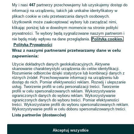
My i nasi
447
partnerzy przechowujemy lub uzyskujemy dostęp do
informacji na urządzeniu, takich jak unikalne identyfikatory w
KATEGORIA
plikach cookie w celu przetwarzania danych osobowych.
Użytkownik może zaakceptować wybory lub zarządzać nimi,
Zobacz Więc
Sprzedaż domków ogrodowych Pruszcz Gdański ▶️ Szeroki wybór modeli, kolorów i materiałów ✅ Nowe i używane w atrakcyjnych cenach ☝ Sprawdź oferty na OLX.pl!
klikając poniżej lub w dowolnym momencie na stronie polityki
prywatności. Te wybory będą sygnalizowane naszym partnerom i
nie będą miały wpływu na dane przeglądania.
Polityka cookies,
Mapa kategorii
Polityka Prywatności
Mapa miejscowości
Wraz z naszymi partnerami przetwarzamy dane w celu
zapewnienia:
Mapa ministron
Użycie dokładnych danych geolokalizacyjnych. Aktywne
Popularne wyszukiwania
skanowanie charakterystyki urządzenia do celów identyfikacji.
Rozumienie odbiorców dzięki statystyce lub kombinacji danych z
różnych źródeł. Przechowywanie informacji na urządzeniu lub
dostęp do nich. Pomiar efektywności reklam. Rozwój i ulepszanie
usług. Tworzenie profili w celu personalizacji treści. Tworzenie
profili w celu spersonalizowanych reklam. Wykorzystywanie
ograniczonych danych do wyboru reklam. Wykorzystywanie
ograniczonych danych do wyboru treści. Pomiar efektywności
treści. Wykorzystanie profili do wyboru spersonalizowanych reklam.
Wykorzystywanie profili w celu doboru spersonalizowanych treści.
Lista partnerów (dostawców)
Akceptuj wszystkie