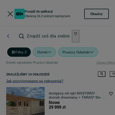
Przejdź do aplikacji
Otwórz
Otwieraj OLX jednym tapnięciem
Znajdź coś dla siebie
Filtry
·
2
Domki
Pruszcz Gdański
Domki ogrodowe Pruszcz Gdański
Zobacz Więc
ZNALEŹLIŚMY 14 OGŁOSZEŃ
Jak pozycjonowane są ogłoszenia?
dostępny od ręki MASYWNY
domek drewniany + TARAS* 8m x
5m*40 m2*SCIANY aż 45 mm
Nowe
29 999 zł