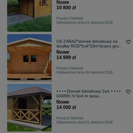
narzędziowe
Nowe
10 800 zł
Pruszcz Gdański
Odświeżono dnia 01 sierpnia 2026
Od ZARAZ*domek letniskowy na
działkę ROD*5x4*20m*ściany grub.
aż 34mm
Nowe
14 999 zł
Pruszcz Gdański
Odświeżono dnia 04 sierpnia 2026
• • • • Domek letniskowy 2w1 • • • •
DAREK IV 6x4 m taras
DREWNOTRIK
Nowe
14 000 zł
Pruszcz Gdański
Odświeżono dnia 01 sierpnia 2026