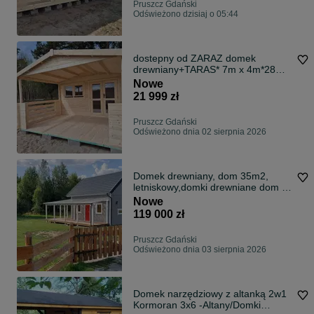
Pruszcz Gdański
Odświeżono dzisiaj o 05:44
dostepny od ZARAZ domek
drewniany+TARAS* 7m x 4m*28
m2 *SCIANY aż 45mm
Nowe
21 999 zł
Pruszcz Gdański
Odświeżono dnia 02 sierpnia 2026
Domek drewniany, dom 35m2,
letniskowy,domki drewniane dom z
tarasem
Nowe
119 000 zł
Pruszcz Gdański
Odświeżono dnia 03 sierpnia 2026
Domek narzędziowy z altanką 2w1
Kormoran 3x6 -Altany/Domki