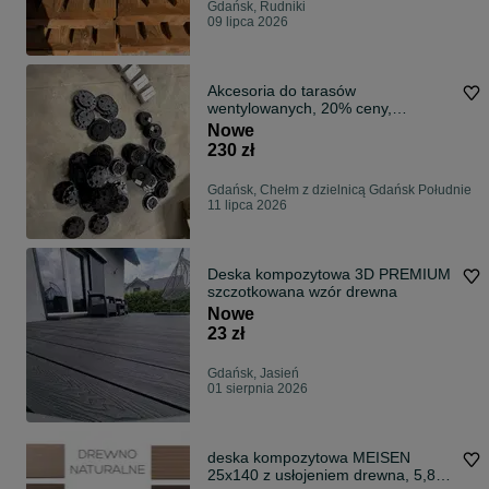
Gdańsk, Rudniki
09 lipca 2026
Akcesoria do tarasów
wentylowanych, 20% ceny,
wsporniki regulowane, podkładki,
Nowe
dystanse.
230 zł
Gdańsk, Chełm z dzielnicą Gdańsk Południe
11 lipca 2026
Deska kompozytowa 3D PREMIUM
szczotkowana wzór drewna
Nowe
23 zł
Gdańsk, Jasień
01 sierpnia 2026
deska kompozytowa MEISEN
25x140 z usłojeniem drewna, 5,8