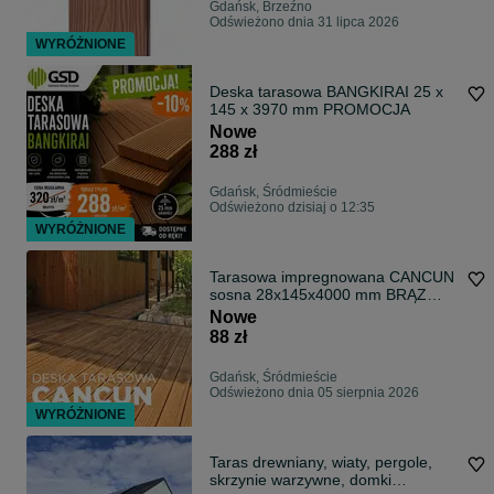
Gdańsk, Brzeźno
Odświeżono dnia 31 lipca 2026
WYRÓŻNIONE
Deska tarasowa BANGKIRAI 25 x
145 x 3970 mm PROMOCJA
Nowe
288 zł
Gdańsk, Śródmieście
Odświeżono dzisiaj o 12:35
WYRÓŻNIONE
Tarasowa impregnowana CANCUN
sosna 28x145x4000 mm BRĄZ
EXTRA CENA
Nowe
88 zł
Gdańsk, Śródmieście
Odświeżono dnia 05 sierpnia 2026
WYRÓŻNIONE
Taras drewniany, wiaty, pergole,
skrzynie warzywne, domki