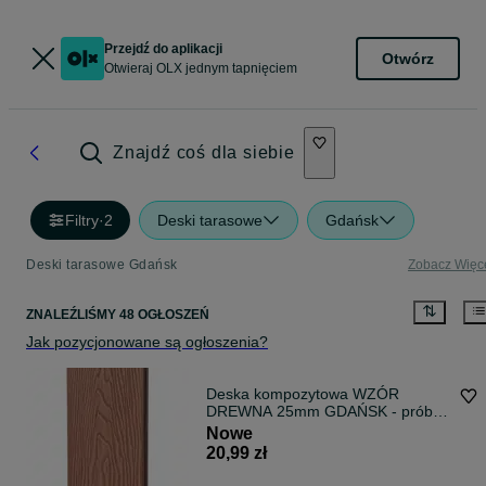
Przejdź do aplikacji
Otwórz
Otwieraj OLX jednym tapnięciem
Znajdź coś dla siebie
Filtry
·
2
Deski tarasowe
Gdańsk
Deski tarasowe Gdańsk
Zobacz Więc
ZNALEŹLIŚMY 48 OGŁOSZEŃ
Jak pozycjonowane są ogłoszenia?
Deska kompozytowa WZÓR
DREWNA 25mm GDAŃSK - próbki
gratis ! PROMOCJA
Nowe
20,99 zł