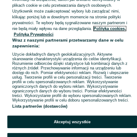
plikach cookie w celu przetwarzania danych osobowych.
Zobacz Więc
Sprzedaż desek tarasowych Gdańsk ▶️ Szeroki wybór modeli, kolorów i rozmiarów ✅ Nowe i używane w atrakcyjnych cenach ☝ Sprawdź oferty na OLX.pl!
Użytkownik może zaakceptować wybory lub zarządzać nimi,
klikając poniżej lub w dowolnym momencie na stronie polityki
prywatności. Te wybory będą sygnalizowane naszym partnerom i
Mapa kategorii
nie będą miały wpływu na dane przeglądania.
Polityka cookies,
Mapa miejscowości
Polityka Prywatności
Wraz z naszymi partnerami przetwarzamy dane w celu
Mapa ministron
zapewnienia:
Popularne wyszukiwania
Użycie dokładnych danych geolokalizacyjnych. Aktywne
skanowanie charakterystyki urządzenia do celów identyfikacji.
Rozumienie odbiorców dzięki statystyce lub kombinacji danych z
różnych źródeł. Przechowywanie informacji na urządzeniu lub
dostęp do nich. Pomiar efektywności reklam. Rozwój i ulepszanie
usług. Tworzenie profili w celu personalizacji treści. Tworzenie
profili w celu spersonalizowanych reklam. Wykorzystywanie
ograniczonych danych do wyboru reklam. Wykorzystywanie
ograniczonych danych do wyboru treści. Pomiar efektywności
treści. Wykorzystanie profili do wyboru spersonalizowanych reklam.
Wykorzystywanie profili w celu doboru spersonalizowanych treści.
Lista partnerów (dostawców)
Akceptuj wszystkie