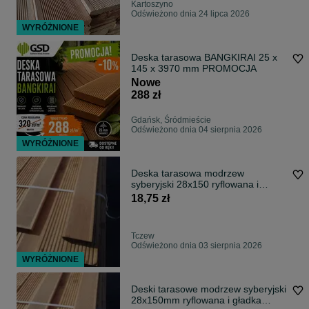
Kartoszyno
Odświeżono dnia 24 lipca 2026
WYRÓŻNIONE
Deska tarasowa BANGKIRAI 25 x
145 x 3970 mm PROMOCJA
Nowe
288 zł
Gdańsk, Śródmieście
Odświeżono dnia 04 sierpnia 2026
WYRÓŻNIONE
Deska tarasowa modrzew
syberyjski 28x150 ryflowana i
gładka TRANSPORT
18,75 zł
Tczew
Odświeżono dnia 03 sierpnia 2026
WYRÓŻNIONE
Deski tarasowe modrzew syberyjski
28x150mm ryflowana i gładka