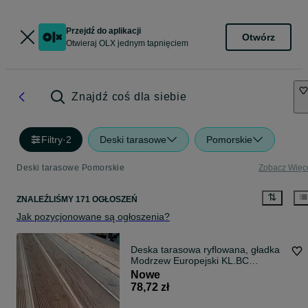
Przejdź do aplikacji
Otwórz
Otwieraj OLX jednym tapnięciem
Znajdź coś dla siebie
Filtry
·
2
Deski tarasowe
Pomorskie
Deski tarasowe Pomorskie
Zobacz Więc
ZNALEŹLIŚMY 171 OGŁOSZEŃ
Jak pozycjonowane są ogłoszenia?
Deska tarasowa ryflowana, gładka
Modrzew Europejski KL.BC
BRUTTO!
Nowe
78,72 zł