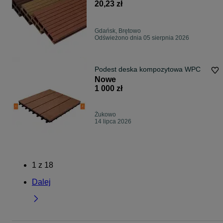
POLSKA
20,23 zł
Gdańsk, Brętowo
Odświeżono dnia 05 sierpnia 2026
Podest deska kompozytowa WPC
Nowe
1 000 zł
Żukowo
14 lipca 2026
1
z
18
Dalej