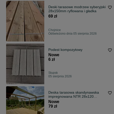
Deski tarasowe modrzew syberyjski
28x150mm ryflowana i gładka
69 zł
Chojnice
Odświeżono dnia 05 sierpnia 2026
Podest kompozytowy
Nowe
6 zł
Słupsk
05 sierpnia 2026
Deska tarasowa skandynawska
impregnowana NTR 28x120
28x145 sosna
Nowe
79 zł