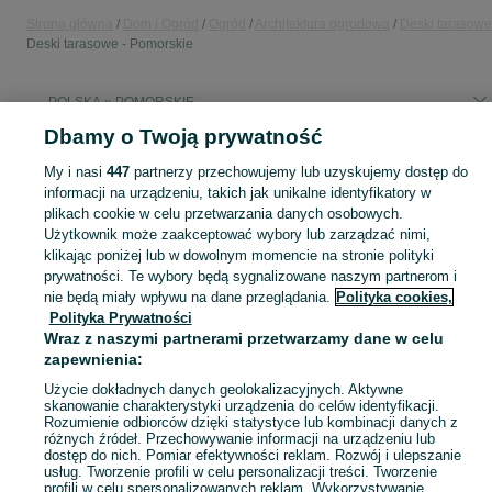
Strona główna
Dom i Ogród
Ogród
Architektura ogrodowa
Deski tarasowe
Deski tarasowe - Pomorskie
POLSKA » POMORSKIE
Dbamy o Twoją prywatność
KATEGORIA
My i nasi
447
partnerzy przechowujemy lub uzyskujemy dostęp do
informacji na urządzeniu, takich jak unikalne identyfikatory w
plikach cookie w celu przetwarzania danych osobowych.
Zobacz Więc
Sprzedaż desek tarasowych Pomorskie ▶️ Szeroki wybór modeli, kolorów i rozmiarów ✅ Nowe i używane w atrakcyjnych cenach ☝ Sprawdź oferty na OLX.pl!
Użytkownik może zaakceptować wybory lub zarządzać nimi,
klikając poniżej lub w dowolnym momencie na stronie polityki
Mapa kategorii
prywatności. Te wybory będą sygnalizowane naszym partnerom i
nie będą miały wpływu na dane przeglądania.
Polityka cookies,
Mapa miejscowości
Polityka Prywatności
Mapa ministron
Wraz z naszymi partnerami przetwarzamy dane w celu
zapewnienia:
Popularne wyszukiwania
Użycie dokładnych danych geolokalizacyjnych. Aktywne
skanowanie charakterystyki urządzenia do celów identyfikacji.
Rozumienie odbiorców dzięki statystyce lub kombinacji danych z
różnych źródeł. Przechowywanie informacji na urządzeniu lub
dostęp do nich. Pomiar efektywności reklam. Rozwój i ulepszanie
usług. Tworzenie profili w celu personalizacji treści. Tworzenie
profili w celu spersonalizowanych reklam. Wykorzystywanie