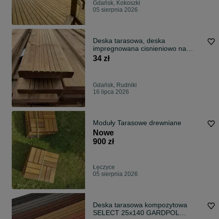
Gdańsk, Kokoszki
05 sierpnia 2026
Deska tarasowa, deska
impregnowana cisnieniowo na
brazowo 28x145x4000 I Gatunek
34 zł
Gdańsk, Rudniki
16 lipca 2026
Moduły Tarasowe drewniane
Nowe
900 zł
Łęczyce
05 sierpnia 2026
Deska tarasowa kompozytowa
SELECT 25x140 GARDPOL