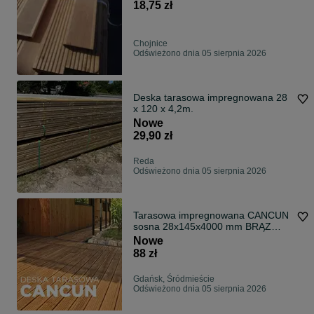
deska
18,75 zł
Chojnice
Odświeżono dnia 05 sierpnia 2026
Deska tarasowa impregnowana 28
x 120 x 4,2m.
Nowe
29,90 zł
Reda
Odświeżono dnia 05 sierpnia 2026
Tarasowa impregnowana CANCUN
sosna 28x145x4000 mm BRĄZ
EXTRA CENA
Nowe
88 zł
Gdańsk, Śródmieście
Odświeżono dnia 05 sierpnia 2026