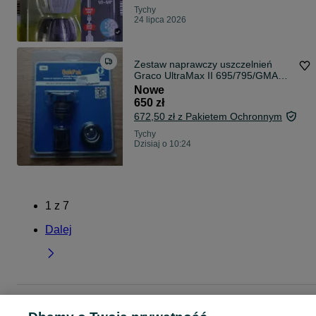
Tychy
24 lipca 2026
Zestaw naprawczy uszczelnień
Graco UltraMax II 695/795/GMAX
3900
Nowe
650 zł
672,50 zł z Pakietem Ochronnym
Tychy
Dzisiaj o 10:24
1
z
7
Dalej
Strona główna
Dom i Ogród
Narzędzia
Zestawy narzędzi
Zestawy narzęd