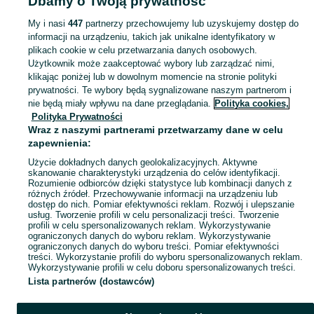
Dbamy o Twoją prywatność
- Śląskie
Zestawy narzędzi - Tychy
My i nasi
447
partnerzy przechowujemy lub uzyskujemy dostęp do
informacji na urządzeniu, takich jak unikalne identyfikatory w
KATEGORIA
plikach cookie w celu przetwarzania danych osobowych.
Użytkownik może zaakceptować wybory lub zarządzać nimi,
Zobacz Więc
Sprzedaż zestawów narzędzi Tychy ▶️ Szeroki wybór różnych marek w atrakcyjnych cenach ✅ Nowe i używane ☝ Sprawdź oferty i kupuj na OLX.pl!
klikając poniżej lub w dowolnym momencie na stronie polityki
prywatności. Te wybory będą sygnalizowane naszym partnerom i
nie będą miały wpływu na dane przeglądania.
Polityka cookies,
Mapa kategorii
Polityka Prywatności
Mapa miejscowości
Wraz z naszymi partnerami przetwarzamy dane w celu
zapewnienia:
Mapa ministron
Użycie dokładnych danych geolokalizacyjnych. Aktywne
Popularne wyszukiwania
skanowanie charakterystyki urządzenia do celów identyfikacji.
Rozumienie odbiorców dzięki statystyce lub kombinacji danych z
różnych źródeł. Przechowywanie informacji na urządzeniu lub
dostęp do nich. Pomiar efektywności reklam. Rozwój i ulepszanie
usług. Tworzenie profili w celu personalizacji treści. Tworzenie
profili w celu spersonalizowanych reklam. Wykorzystywanie
ograniczonych danych do wyboru reklam. Wykorzystywanie
ograniczonych danych do wyboru treści. Pomiar efektywności
treści. Wykorzystanie profili do wyboru spersonalizowanych reklam.
Wykorzystywanie profili w celu doboru spersonalizowanych treści.
Lista partnerów (dostawców)