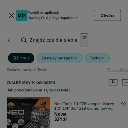
Przejdź do aplikacji
Otwórz
Otwieraj OLX jednym tapnięciem
Znajdź coś dla siebie
Filtry
·
2
Zestawy narzędzi
Tychy
Zestawy narzędzi Tychy
Zobacz Więc
ZNALEŹLIŚMY 70 OGŁOSZEŃ
Jak pozycjonowane są ogłoszenia?
Neo Tools 10-076 komplet kluczy
1/2" 1/4" 3/8" 219 elementów w
walizce!!!
Nowe
324 zł