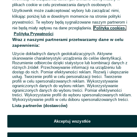
plikach cookie w celu przetwarzania danych osobowych.
Użytkownik może zaakceptować wybory lub zarządzać nimi,
klikając poniżej lub w dowolnym momencie na stronie polityki
Ups! Coś poszło nie tak...
prywatności. Te wybory będą sygnalizowane naszym partnerom i
nie będą miały wpływu na dane przeglądania.
Polityka cookies,
Odśwież lub wróć na stronę główną
Polityka Prywatności
Wraz z naszymi partnerami przetwarzamy dane w celu
zapewnienia:
Odśwież
Użycie dokładnych danych geolokalizacyjnych. Aktywne
skanowanie charakterystyki urządzenia do celów identyfikacji.
Rozumienie odbiorców dzięki statystyce lub kombinacji danych z
różnych źródeł. Przechowywanie informacji na urządzeniu lub
dostęp do nich. Pomiar efektywności reklam. Rozwój i ulepszanie
usług. Tworzenie profili w celu personalizacji treści. Tworzenie
profili w celu spersonalizowanych reklam. Wykorzystywanie
ograniczonych danych do wyboru reklam. Wykorzystywanie
ograniczonych danych do wyboru treści. Pomiar efektywności
treści. Wykorzystanie profili do wyboru spersonalizowanych reklam.
Wykorzystywanie profili w celu doboru spersonalizowanych treści.
Lista partnerów (dostawców)
Akceptuj wszystkie