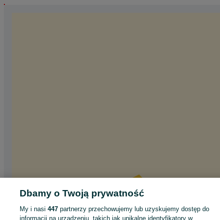
Dbamy o Twoją prywatność
My i nasi
447
partnerzy przechowujemy lub uzyskujemy dostęp do
informacji na urządzeniu, takich jak unikalne identyfikatory w