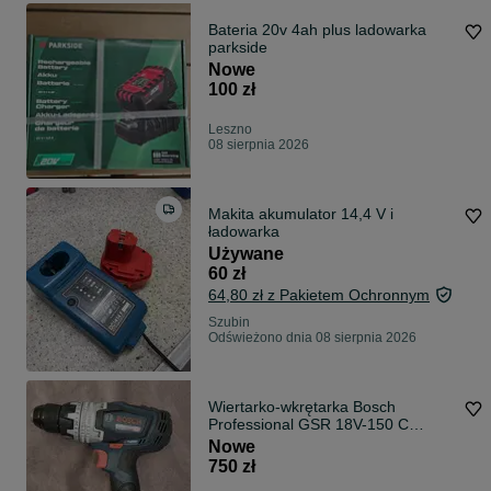
Bateria 20v 4ah plus ladowarka
parkside
Nowe
100 zł
Leszno
08 sierpnia 2026
Makita akumulator 14,4 V i
ładowarka
Używane
60 zł
64,80 zł z Pakietem Ochronnym
Szubin
Odświeżono dnia 08 sierpnia 2026
Wiertarko-wkrętarka Bosch
Professional GSR 18V-150 C
NOWA
Nowe
750 zł