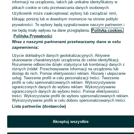
informacji na urządzeniu, takich jak unikalne identyfikatory w
plikach cookie w celu przetwarzania danych osobowych.
Zobacz Więc
Sprzedaż wiertarko-wkrętarek w Polsce ▶️ Szeroki wybór różnych marek w atrakcyjnych cenach ✅ Nowe i używane ☝ Sprawdź oferty i kupuj na OLX.pl!
Użytkownik może zaakceptować wybory lub zarządzać nimi,
klikając poniżej lub w dowolnym momencie na stronie polityki
prywatności. Te wybory będą sygnalizowane naszym partnerom i
Mapa kategorii
nie będą miały wpływu na dane przeglądania.
Polityka cookies,
Mapa miejscowości
Polityka Prywatności
Wraz z naszymi partnerami przetwarzamy dane w celu
Mapa ministron
zapewnienia:
Popularne wyszukiwania
Użycie dokładnych danych geolokalizacyjnych. Aktywne
skanowanie charakterystyki urządzenia do celów identyfikacji.
Rozumienie odbiorców dzięki statystyce lub kombinacji danych z
różnych źródeł. Przechowywanie informacji na urządzeniu lub
dostęp do nich. Pomiar efektywności reklam. Rozwój i ulepszanie
usług. Tworzenie profili w celu personalizacji treści. Tworzenie
profili w celu spersonalizowanych reklam. Wykorzystywanie
ograniczonych danych do wyboru reklam. Wykorzystywanie
ograniczonych danych do wyboru treści. Pomiar efektywności
treści. Wykorzystanie profili do wyboru spersonalizowanych reklam.
Wykorzystywanie profili w celu doboru spersonalizowanych treści.
Lista partnerów (dostawców)
Akceptuj wszystkie