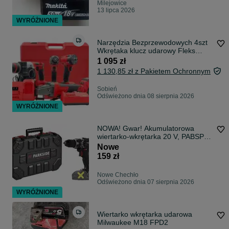
Milejowice
13 lipca 2026
WYRÓŻNIONE
Narzędzia Bezprzewodowych 4szt
Wkrętaka klucz udarowy Fleks
Wiertarko-Wkrętarka Udarowa 4x
1 095 zł
6Ah LG do MILWAUKEE
1 130,85 zł z Pakietem Ochronnym
Sobień
Odświeżono dnia 08 sierpnia 2026
WYRÓŻNIONE
NOWA! Gwar! Akumulatorowa
wiertarko-wkrętarka 20 V, PABSP
20 Li C4
Nowe
159 zł
Nowe Chechło
Odświeżono dnia 07 sierpnia 2026
WYRÓŻNIONE
Wiertarko wkrętarka udarowa
Milwaukee M18 FPD2