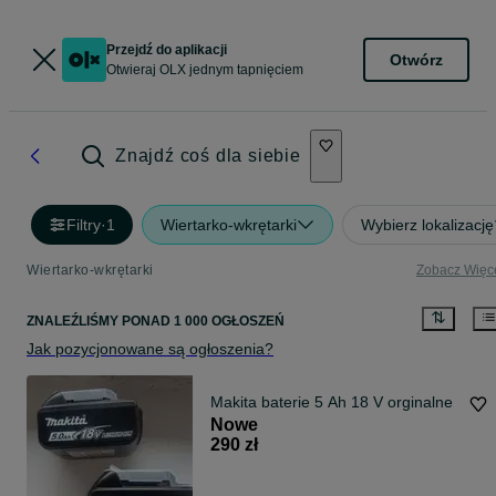
Przejdź do aplikacji
Otwórz
Otwieraj OLX jednym tapnięciem
Znajdź coś dla siebie
Filtry
·
1
Wiertarko-wkrętarki
Wybierz lokalizację
Wiertarko-wkrętarki
Zobacz Więc
ZNALEŹLIŚMY
PONAD
1 000 OGŁOSZEŃ
Jak pozycjonowane są ogłoszenia?
Makita baterie 5 Ah 18 V orginalne
Nowe
290 zł