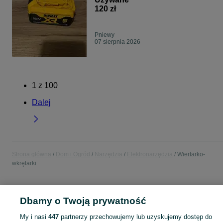
120 zł
Pniewy
07 sierpnia 2026
1
z
100
Dalej
Strona główna
Dom i Ogród
Narzędzia
Elektronarzędzia
Wiertarko-
wkrętarki
POLSKA
Dbamy o Twoją prywatność
My i nasi
447
partnerzy przechowujemy lub uzyskujemy dostęp do
KATEGORIA