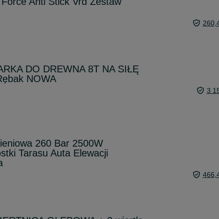
 Force Anti Stick Vrd Zestaw
260,
UPARKA DO DREWNA 8T NA SIŁĘ
 Rębak NOWA
3 1
ieniowa 260 Bar 2500W
tki Tarasu Auta Elewacji
a
466,