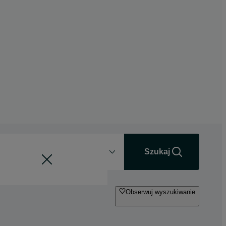
Odległość
+0 km
Szukaj
Obserwuj wyszukiwanie