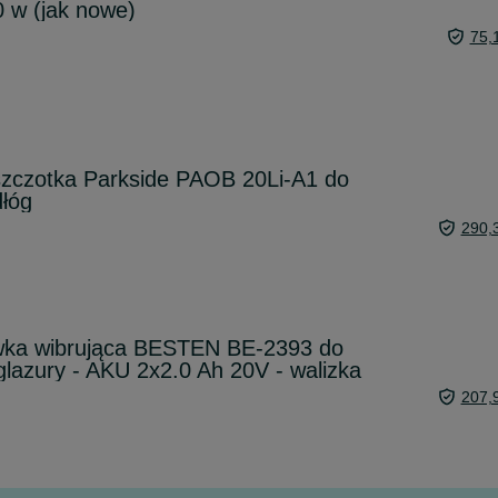
0 w (jak nowe)
75,
zczotka Parkside PAOB 20Li-A1 do
dłóg
290,
wka wibrująca BESTEN BE-2393 do
 glazury - AKU 2x2.0 Ah 20V - walizka
207,