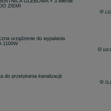
ERTNICA GLEBOWA + 3 wiertła
 DO ZIEMI
1 0
czna urządzenie do wypalania
A 1100W
104,
 do przetykania kanalizacjii
75,