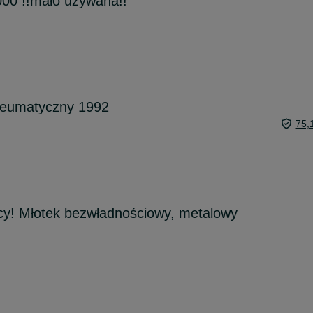
00 !!mało używana!!
neumatyczny 1992
75,
y! Młotek bezwładnościowy, metalowy