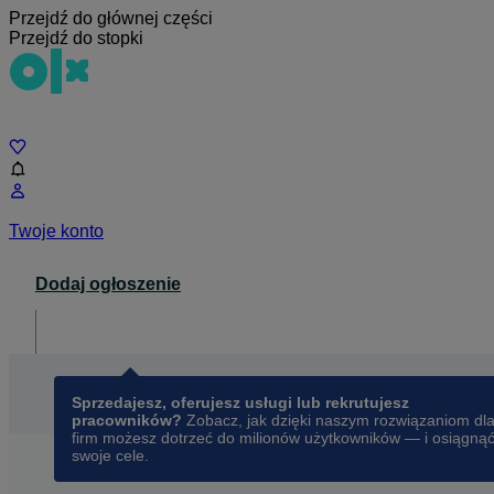
Przejdź do głównej części
Przejdź do stopki
Czat
Twoje konto
Dodaj ogłoszenie
Dla biznesu
opens in a new tab
Sprzedajesz, oferujesz usługi lub rekrutujesz
pracowników?
Zobacz, jak dzięki naszym rozwiązaniom dl
firm możesz dotrzeć do milionów użytkowników — i osiągną
swoje cele.