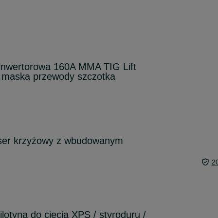
nwertorowa 160A MMA TIG Lift
 maska przewody szczotka
ser krzyżowy z wbudowanym
2
tyna do cięcia XPS / styroduru /