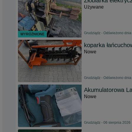
Żłobiarka elektryc
Używane
Grudziądz - Odświeżono dnia 
WYRÓŻNIONE
koparka łańcuchow
Nowe
Grudziądz - Odświeżono dnia 
Akumulatorowa Lat
Nowe
Grudziądz - 06 sierpnia 2026