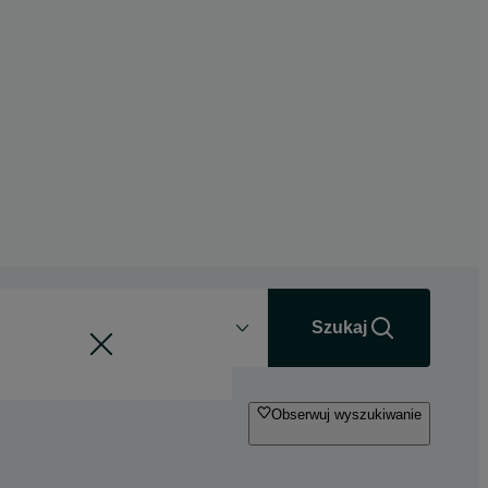
Odległość
+0 km
Szukaj
Obserwuj wyszukiwanie