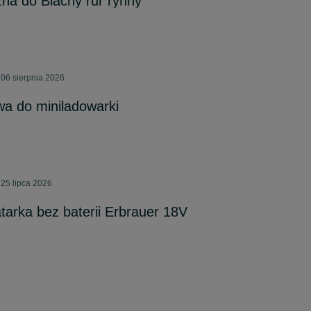
zna do Blachy rur rynny
06 sierpnia 2026
a do miniladowarki
25 lipca 2026
arka bez baterii Erbrauer 18V