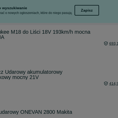
to wyszukiwanie
Zapisz
ać o nowych ogłoszeniach, które do niego pasują.
kee M18 do Liści 18V 193km/h mocna
JA
693,
z Udarowy akumulatorowy
kowy mocny 21V
414,
z udarowy ONEVAN 2800 Makita