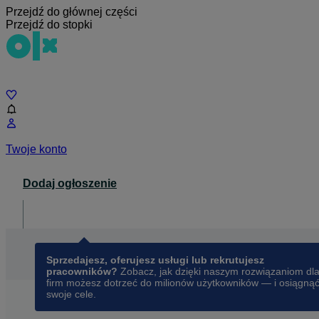
Przejdź do głównej części
Przejdź do stopki
Czat
Twoje konto
Dodaj ogłoszenie
Dla biznesu
opens in a new tab
Sprzedajesz, oferujesz usługi lub rekrutujesz
pracowników?
Zobacz, jak dzięki naszym rozwiązaniom dl
firm możesz dotrzeć do milionów użytkowników — i osiągną
swoje cele.