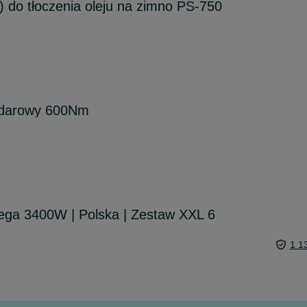
) do tłoczenia oleju na zimno PS-750
udarowy 600Nm
zega 3400W | Polska | Zestaw XXL 6
1 1