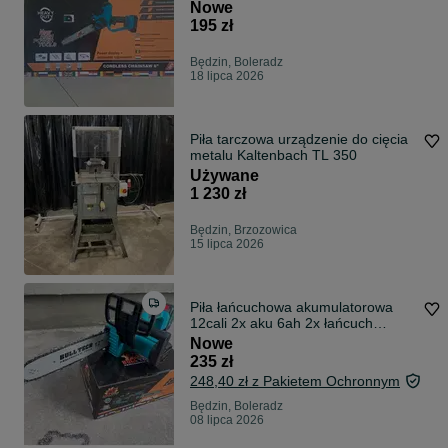
najmocniejsze
Nowe
195 zł
Będzin, Boleradz
18 lipca 2026
Piła tarczowa urządzenie do cięcia
metalu Kaltenbach TL 350
Używane
1 230 zł
Będzin, Brzozowica
15 lipca 2026
Piła łańcuchowa akumulatorowa
12cali 2x aku 6ah 2x łańcuch
wyprzedaż
Nowe
235 zł
248,40 zł z Pakietem Ochronnym
Będzin, Boleradz
08 lipca 2026