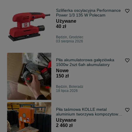
Szlifierka oscylacyjna Performance
Power 1/3 135 W Polecam
Używane
40 zł
Będzin, Grodziec
03 sierpnia 2026
Piła akumulatorowa gałęziówka
1500w 2szt 6ah akumulatory
Nowe
150 zł
Będzin, Boleradz
18 lipca 2026
Piła taśmowa KOLLE metal
aluminium tworzywa kompozytowe
pcv
Używane
2 460 zł