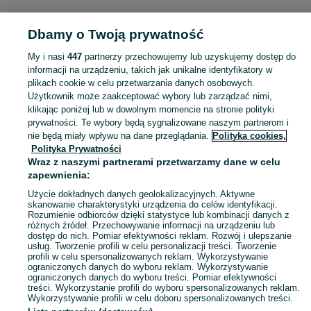
POLSKA » ŚLĄSKIE » BĘDZIN
Dbamy o Twoją prywatność
My i nasi
447
partnerzy przechowujemy lub uzyskujemy dostęp do
KATEGORIA
informacji na urządzeniu, takich jak unikalne identyfikatory w
plikach cookie w celu przetwarzania danych osobowych.
Użytkownik może zaakceptować wybory lub zarządzać nimi,
Zobacz Więc
Sprzedaż pił i pilarek Będzin ▶️ Szeroki wybór różnych marek w atrakcyjnych cenach ✅ Nowe i używane ☝ Sprawdź oferty elektronarzędzia na OLX.pl!
klikając poniżej lub w dowolnym momencie na stronie polityki
prywatności. Te wybory będą sygnalizowane naszym partnerom i
nie będą miały wpływu na dane przeglądania.
Polityka cookies,
Mapa kategorii
Polityka Prywatności
Mapa miejscowości
Wraz z naszymi partnerami przetwarzamy dane w celu
zapewnienia:
Mapa ministron
Użycie dokładnych danych geolokalizacyjnych. Aktywne
Popularne wyszukiwania
skanowanie charakterystyki urządzenia do celów identyfikacji.
Rozumienie odbiorców dzięki statystyce lub kombinacji danych z
różnych źródeł. Przechowywanie informacji na urządzeniu lub
dostęp do nich. Pomiar efektywności reklam. Rozwój i ulepszanie
usług. Tworzenie profili w celu personalizacji treści. Tworzenie
profili w celu spersonalizowanych reklam. Wykorzystywanie
ograniczonych danych do wyboru reklam. Wykorzystywanie
ograniczonych danych do wyboru treści. Pomiar efektywności
treści. Wykorzystanie profili do wyboru spersonalizowanych reklam.
Wykorzystywanie profili w celu doboru spersonalizowanych treści.