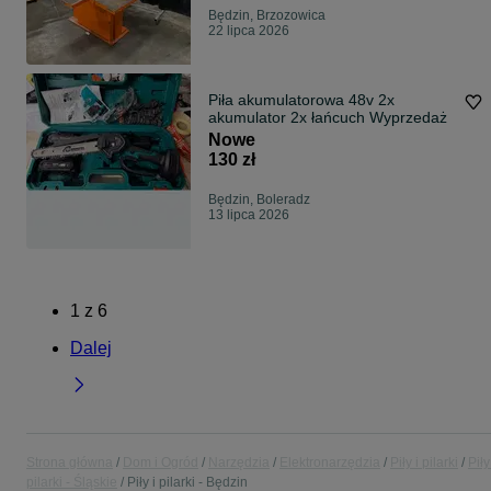
Będzin, Brzozowica
22 lipca 2026
Piła akumulatorowa 48v 2x
akumulator 2x łańcuch Wyprzedaż
Nowe
130 zł
Będzin, Boleradz
13 lipca 2026
1
z
6
Dalej
Strona główna
Dom i Ogród
Narzędzia
Elektronarzędzia
Piły i pilarki
Piły
pilarki - Śląskie
Piły i pilarki - Będzin