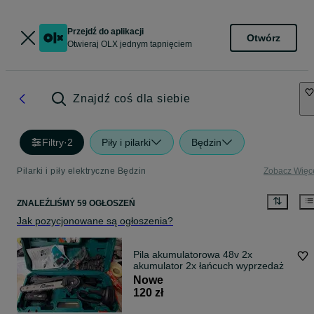
Przejdź do aplikacji
Otwórz
Otwieraj OLX jednym tapnięciem
Znajdź coś dla siebie
Filtry
·
2
Piły i pilarki
Będzin
Pilarki i piły elektryczne Będzin
Zobacz Więc
ZNALEŹLIŚMY 59 OGŁOSZEŃ
Jak pozycjonowane są ogłoszenia?
Pila akumulatorowa 48v 2x
akumulator 2x łańcuch wyprzedaż
Nowe
120 zł