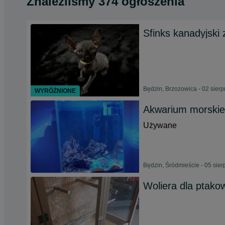
Znaleźliśmy 374 ogłoszenia
Sfinks kanadyjski
Będzin, Brzozowica - 02 sier
WYRÓŻNIONE
Akwarium morskie
Używane
Będzin, Śródmieście - 05 sie
Woliera dla ptako