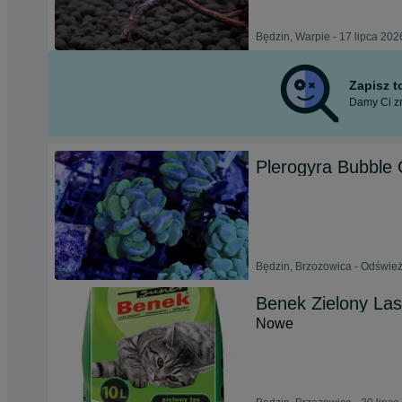
Będzin, Warpie - 17 lipca 202
Zapisz 
Damy Ci zn
Plerogyra Bubbl
Będzin, Brzozowica - Odśwież
Benek Zielony Las 
Nowe