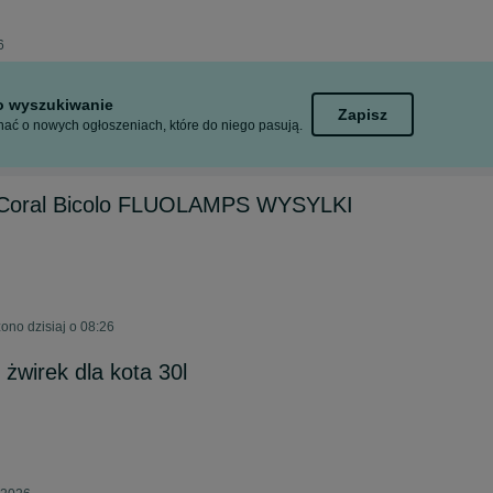
6
to wyszukiwanie
Zapisz
ać o nowych ogłoszeniach, które do niego pasują.
e Coral Bicolo FLUOLAMPS WYSYLKI
ono dzisiaj o 08:26
żwirek dla kota 30l