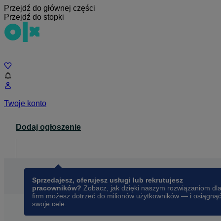
Przejdź do głównej części
Przejdź do stopki
Czat
Twoje konto
Dodaj ogłoszenie
Dla biznesu
opens in a new tab
Sprzedajesz, oferujesz usługi lub rekrutujesz
pracowników?
Zobacz, jak dzięki naszym rozwiązaniom dl
firm możesz dotrzeć do milionów użytkowników — i osiągną
swoje cele.