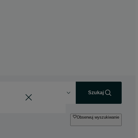
Odległość
+0 km
Szukaj
Obserwuj wyszukiwanie