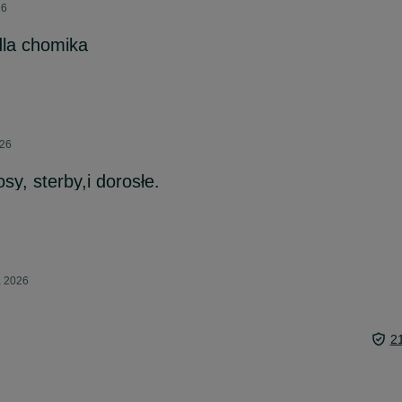
26
dla chomika
026
osy, sterby,i dorosłe.
a 2026
2