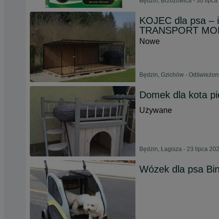
Będzin, Brzozowica - 30 lipca
KOJEC dla psa – i
TRANSPORT MO
Nowe
Będzin, Gzichów - Odświeżono
Domek dla kota p
Używane
Będzin, Łagisza - 23 lipca 20
Wózek dla psa Bi