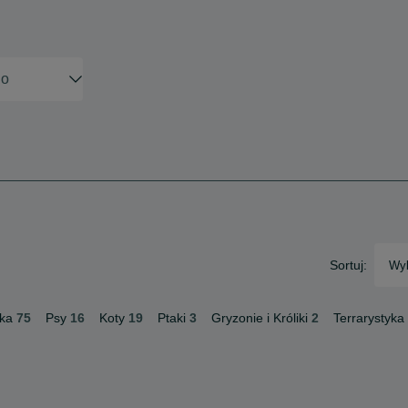
Sortuj:
Wyb
ka
75
Psy
16
Koty
19
Ptaki
3
Gryzonie i Króliki
2
Terrarystyka