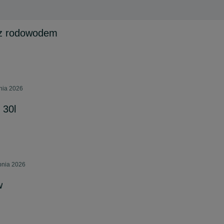
 z rodowodem
pnia 2026
 30l
rpnia 2026
w