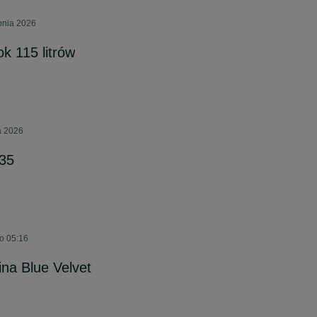
rpnia 2026
k 115 litrów
a 2026
35
 o 05:16
ina Blue Velvet