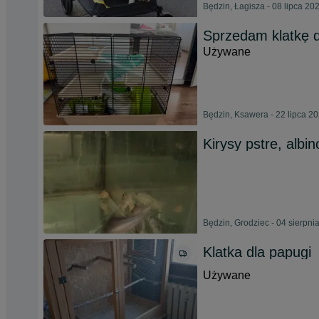
Będzin, Łagisza - 08 lipca 20
Sprzedam klatkę 
Używane
Będzin, Ksawera - 22 lipca 2
Kirysy pstre, albin
Będzin, Grodziec - 04 sierpni
Klatka dla papugi
Używane