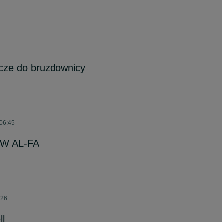
cze do bruzdownicy
 06:45
0W AL-FA
026
ll