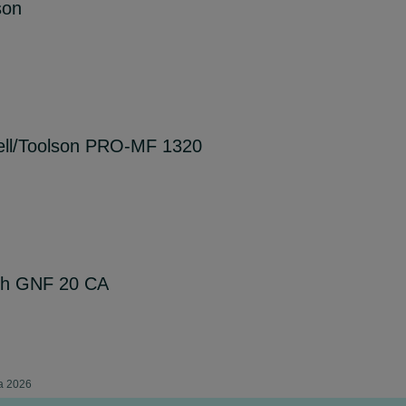
son
ell/Toolson PRO-MF 1320
ch GNF 20 CA
ca 2026