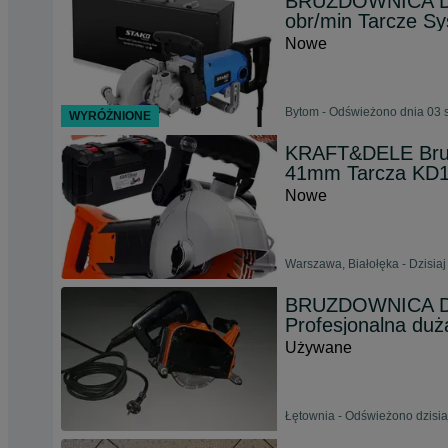
BRUZDOWNICA D
obr/min Tarcze S
Nowe
Bytom - Odświeżono dnia 03 
WYRÓŻNIONE
KRAFT&DELE Bruz
41mm Tarcza KD
Nowe
Warszawa, Białołęka - Dzisiaj
BRUZDOWNICA DI
Profesjonalna du
Używane
Łętownia - Odświeżono dzisia