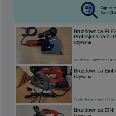
Zapisz 
Damy Ci zn
Bruzdownica FL
Profesjonalna bru
Używane
Sędziszów - Odświeżono dnia
Bruzdownica Einh
Używane
Częstochowa, Północ - 26 lip
Bruzdownica EIN
Używane