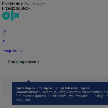
Przejdź do głównej części
Przejdź do stopki
Czat
Twoje konto
Dodaj ogłoszenie
Dla biznesu
opens in a new tab
Sprzedajesz, oferujesz usługi lub rekrutujesz
pracowników?
Zobacz, jak dzięki naszym rozwiązaniom dl
firm możesz dotrzeć do milionów użytkowników — i osiągną
swoje cele.