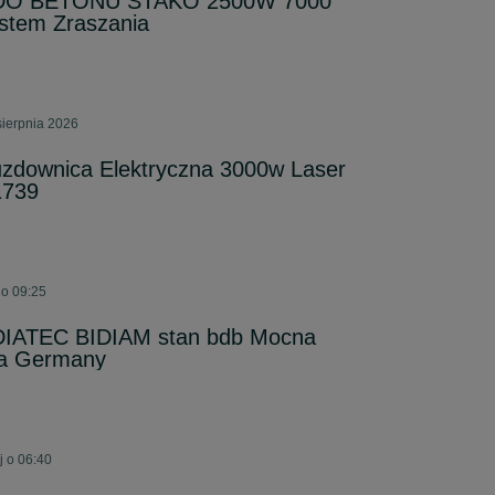
O BETONU STAKO 2500W 7000
ystem Zraszania
sierpnia 2026
downica Elektryczna 3000w Laser
1739
 o 09:25
ATEC BIDIAM stan bdb Mocna
ża Germany
j o 06:40