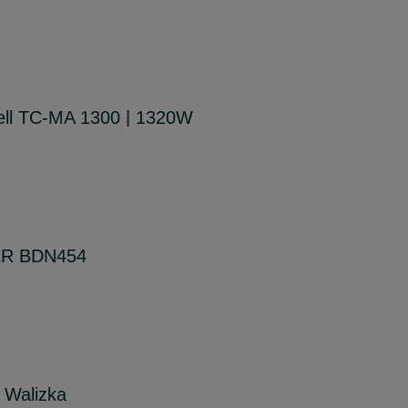
ell TC-MA 1300 | 1320W
ER BDN454
 Walizka