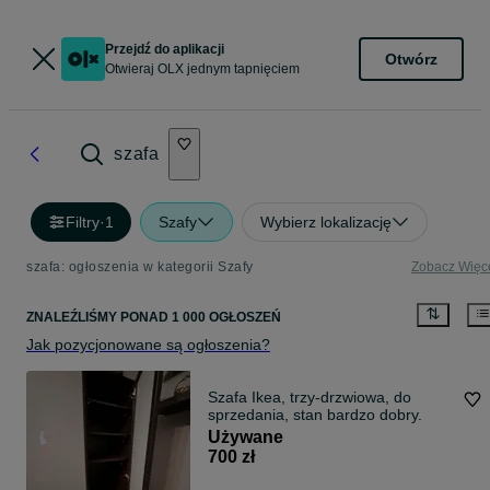
Przejdź do aplikacji
Otwórz
Otwieraj OLX jednym tapnięciem
szafa
Filtry
·
1
Szafy
Wybierz lokalizację
szafa: ogłoszenia w kategorii Szafy
Zobacz Więc
ZNALEŹLIŚMY
PONAD
1 000 OGŁOSZEŃ
Jak pozycjonowane są ogłoszenia?
Szafa Ikea, trzy-drzwiowa, do
sprzedania, stan bardzo dobry.
Używane
700 zł