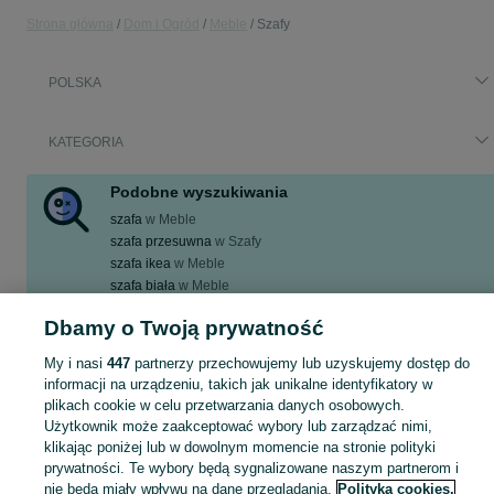
Strona główna
Dom i Ogród
Meble
Szafy
POLSKA
KATEGORIA
Podobne wyszukiwania
szafa
w
Meble
szafa przesuwna
w
Szafy
szafa ikea
w
Meble
szafa biała
w
Meble
szafa pax
w
Szafy
Dbamy o Twoją prywatność
Zobacz Więcej
My i nasi
447
partnerzy przechowujemy lub uzyskujemy dostęp do
informacji na urządzeniu, takich jak unikalne identyfikatory w
Zobacz Więc
Aktualne ogłoszenia w całej Polsce: szafa ▶️ sprawdź oferty w kategorii Szafy i kupuj taniej na OLX.pl!
plikach cookie w celu przetwarzania danych osobowych.
Użytkownik może zaakceptować wybory lub zarządzać nimi,
klikając poniżej lub w dowolnym momencie na stronie polityki
Mapa kategorii
prywatności. Te wybory będą sygnalizowane naszym partnerom i
Mapa miejscowości
nie będą miały wpływu na dane przeglądania.
Polityka cookies,